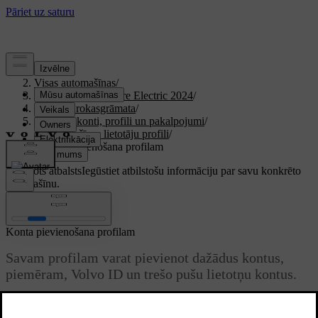
Atbalsts
/
Visas automašīnas
/
XC40 Recharge Pure Electric 2024
/
Lietotāja rokasgrāmata
/
Lietotāju konti, profili un pakalpojumi
/
Automašīnas lietotāju profili
/
Konta pievienošana profilam
Pielāgots atbalsts
Iegūstiet atbilstošu informāciju par savu konkrēto
automašīnu.
Pierakstīties
Konta pievienošana profilam
Savam profilam varat pievienot dažādus kontus,
piemēram, Volvo ID un trešo pušu lietotņu kontus.
Atjaunināts 04.04.2025