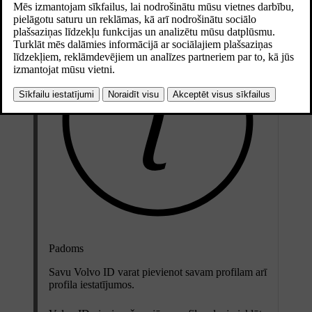
Padoms
Savu Volvo ID varat pievienot savam profilam arī
profila iestatījumos.