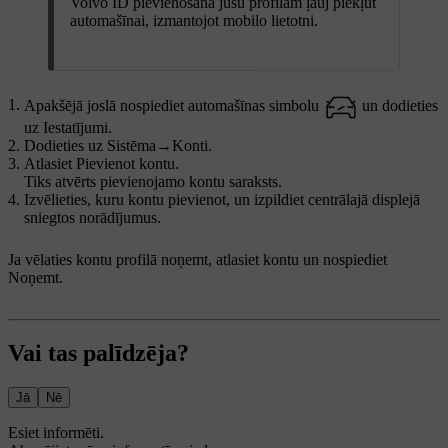
Volvo ID pievienošana jūsu profilam ļauj piekļūt
automašīnai, izmantojot mobilo lietotni.
Apakšējā joslā nospiediet automašīnas simbolu
un dodieties
uz
Iestatījumi
.
Dodieties uz
Sistēma
→
Konti
.
Atlasiet
Pievienot kontu
.
Tiks atvērts pievienojamo kontu saraksts.
Izvēlieties, kuru kontu pievienot, un izpildiet centrālajā displejā
sniegtos norādījumus.
Ja vēlaties kontu profilā noņemt, atlasiet kontu un nospiediet
Noņemt
.
Vai tas palīdzēja?
Jā
Nē