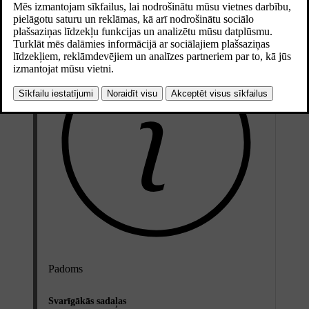
Atjaunināts 28.10.2024
Padoms
Svarīgākās sadaļas