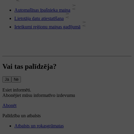
Automašīnas īpašnieka maiņa
Lietotāja datu atiestatīšana
Ieteikumi reģionu maiņas gadījumā
Vai tas palīdzēja?
Jā
Nē