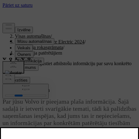
Atbalsts
/
Visas automašīnas
/
XC40 Recharge Pure Electric 2024
/
Lietotāja rokasgrāmata
/
Informācija patērētājiem
Pielāgots atbalsts
Iegūstiet atbilstošu informāciju par savu konkrēto
automašīnu.
Pierakstīties
Informācija patērētājiem
Par jūsu Volvo ir pieejama plaša informācija. Šajā
sadaļā ir ietverti svarīgākie temati, tādi kā palīdzības
saņemšanas iespējas, kad jums tas ir nepieciešams,
un informācijas par konkrētām patērētāju tiesībām
un atbildību.