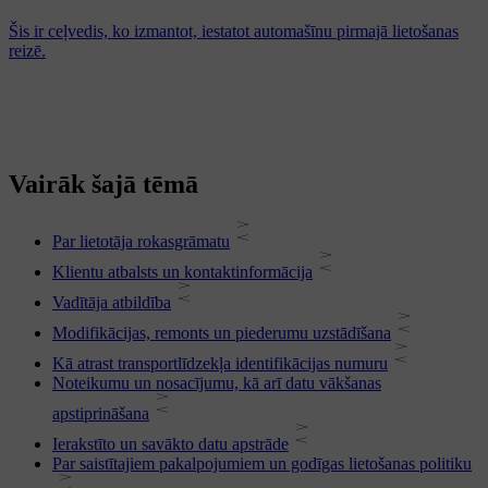
Šis ir ceļvedis, ko izmantot, iestatot automašīnu pirmajā lietošanas
reizē.
Vairāk šajā tēmā
Par lietotāja rokasgrāmatu
Klientu atbalsts un kontaktinformācija
Vadītāja atbildība
Modifikācijas, remonts un piederumu uzstādīšana
Kā atrast transportlīdzekļa identifikācijas numuru
Noteikumu un nosacījumu, kā arī datu vākšanas
apstiprināšana
Ierakstīto un savākto datu apstrāde
Par saistītajiem pakalpojumiem un godīgas lietošanas politiku