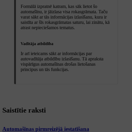
Formālā izpratnē katram, kas sāk lietot šo
automašīnu, ir jāizlasa visa rokasgrāmata. Taču
varat sākt ar tās informācijas izlasīšanu, kura ir
saistīta ar šīs rokasgrāmatas saturu, lai zinātu, kā
atrast nepieciešamos tematus.
Vadītāja atbildība
Ir arī ieteicams sākt ar informācijas par
autovadītāja atbildību izlasīšanu. Tā apraksta
vispārīgus automašīnas drošas lietošanas
principus un tās funkcijas.
Saistītie raksti
Automašīnas pirmreizējā iestatīšana