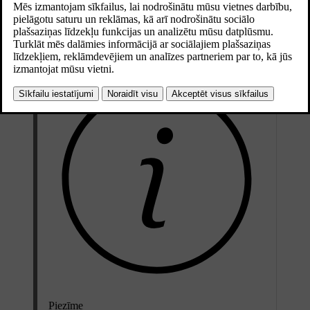
to lejupielādēt bez maksas tālruņa platformā App Store. Lietotne tiek
regulāri atjaunināta, tādēļ pārliecinieties, vai tālrunī izmantojat
jaunāko versiju.
Piezīme