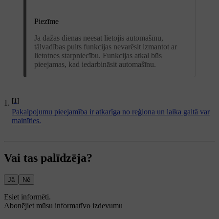
Piezīme
Ja dažas dienas neesat lietojis automašīnu,
tālvadības pults funkcijas nevarēsit izmantot ar
lietotnes starpniecību. Funkcijas atkal būs
pieejamas, kad iedarbināsit automašīnu.
[1]
Pakalpojumu pieejamība ir atkarīga no reģiona un laika gaitā var
mainīties.
Vai tas palīdzēja?
Jā
Nē