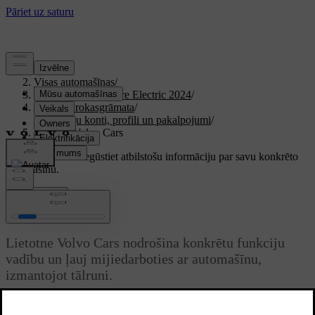
Atbalsts
/
Visas automašīnas
/
XC40 Recharge Pure Electric 2024
/
Lietotāja rokasgrāmata
/
Lietotāju konti, profili un pakalpojumi
/
Lietotne Volvo Cars
Pielāgots atbalsts
Iegūstiet atbilstošu informāciju par savu konkrēto
automašīnu.
Pierakstīties
Lietotne Volvo Cars
Lietotne Volvo Cars nodrošina konkrētu funkciju
vadību un ļauj mijiedarboties ar automašīnu,
izmantojot tālruni.
Atjaunināts 15.02.2025
Lietotne Volvo Cars ir pieejama iPhone un Android tālruņos. Varat