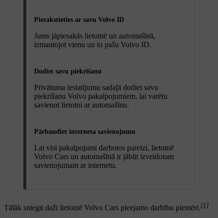
Pierakstieties ar savu Volvo ID
Jums jāpiesakās lietotnē un automašīnā,
izmantojot vienu un to pašu Volvo ID.
Dodiet savu piekrišanu
Privātuma iestatījumu sadaļā dodiet savu
piekrišanu Volvo pakalpojumiem, lai varētu
savienot lietotni ar automašīnu.
Pārbaudiet interneta savienojumu
Lai visi pakalpojumi darbotos pareizi, lietotnē
Volvo Cars un automašīnā ir jābūt izveidotam
savienojumam ar internetu.
[1]
Tālāk sniegti daži lietotnē Volvo Cars pieejamo darbību piemēri.