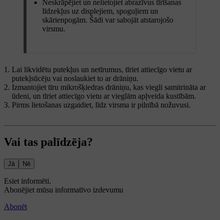
Neskrāpējiet un nelietojiet abrazīvus tīrīšanas
līdzekļus uz displejiem, spoguļiem un
skārienpogām. Šādi var sabojāt atstarojošo
virsmu.
Lai likvidētu putekļus un netīrumus, tīriet attiecīgo vietu ar
putekļsūcēju vai noslaukiet to ar drāniņu.
Izmantojiet tīru mikrošķiedras drāniņu, kas viegli samitrināta ar
ūdeni, un tīriet attiecīgo vietu ar vieglām apļveida kustībām.
Pirms lietošanas uzgaidiet, līdz virsma ir pilnībā nožuvusi.
Vai tas palīdzēja?
Jā
Nē