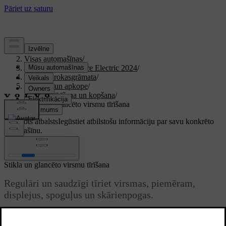
Atbalsts
/
Visas automašīnas
/
XC40 Recharge Pure Electric 2024
/
Lietotāja rokasgrāmata
/
Kopšana un apkope
/
Salona tīrīšana un kopšana
/
Stikla un glancēto virsmu tīrīšana
Pielāgots atbalsts
Iegūstiet atbilstošu informāciju par savu konkrēto
automašīnu.
Pierakstīties
Stikla un glancēto virsmu tīrīšana
Regulāri un saudzīgi tīriet virsmas, piemēram,
displejus, spoguļus un skārienpogas.
Atjaunināts 30.03.2026