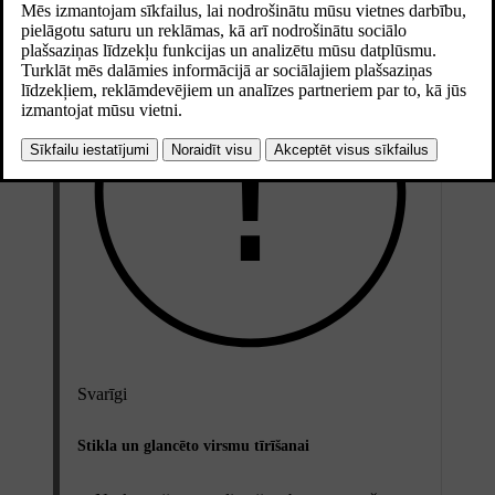
Svarīgi
Stikla un glancēto virsmu tīrīšanai