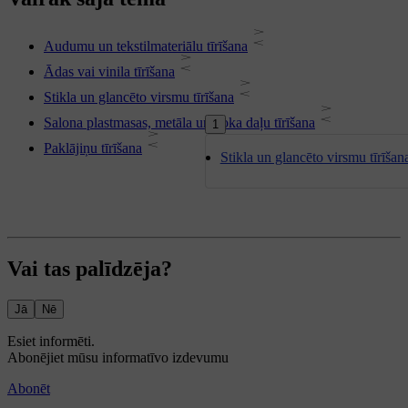
Audumu un tekstilmateriālu tīrīšana
Ādas vai vinila tīrīšana
Stikla un glancēto virsmu tīrīšana
Salona plastmasas, metāla un koka daļu tīrīšana
1
Paklājiņu tīrīšana
Stikla un glancēto virsmu tīrīšan
Vai tas palīdzēja?
Jā
Nē