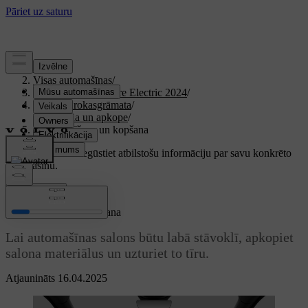
Atbalsts
/
Visas automašīnas
/
XC40 Recharge Pure Electric 2024
/
Lietotāja rokasgrāmata
/
Kopšana un apkope
/
Salona tīrīšana un kopšana
Pielāgots atbalsts
Iegūstiet atbilstošu informāciju par savu konkrēto
automašīnu.
Pierakstīties
Salona tīrīšana un kopšana
Lai automašīnas salons būtu labā stāvoklī, apkopiet
salona materiālus un uzturiet to tīru.
Atjaunināts 16.04.2025