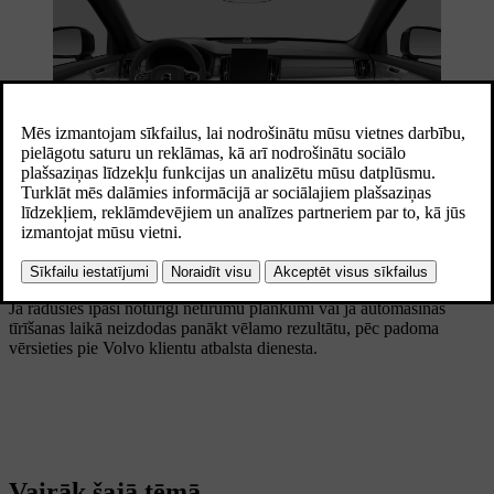
Lai uzturētu kārtību automašīnā, izmantojiet pasažieru salona
glabāšanas nodalījumus un krūzīšu turētājus. Lai novērstu paliekošu
traipu veidošanos, vienmēr notīriet traipus un netīrumus, tiklīdz tos
pamanāt.
Ja radušies īpaši noturīgi netīrumu plankumi vai ja automašīnas
tīrīšanas laikā neizdodas panākt vēlamo rezultātu, pēc padoma
vērsieties pie Volvo klientu atbalsta dienesta.
Vairāk šajā tēmā