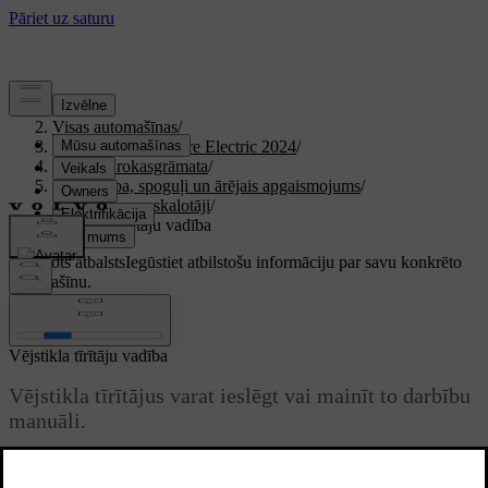
Atbalsts
/
Visas automašīnas
/
XC40 Recharge Pure Electric 2024
/
Lietotāja rokasgrāmata
/
Redzamība, spoguļi un ārējais apgaismojums
/
Tīrītāji un apskalotāji
/
Vējstikla tīrītāju vadība
Pielāgots atbalsts
Iegūstiet atbilstošu informāciju par savu konkrēto
automašīnu.
Pierakstīties
Vējstikla tīrītāju vadība
Vējstikla tīrītājus varat ieslēgt vai mainīt to darbību
manuāli.
Atjaunināts 30.03.2026