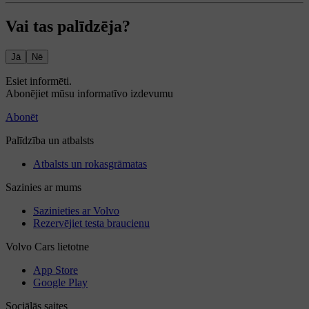
Vai tas palīdzēja?
Jā
Nē