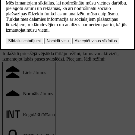
Priekšējo tīrītāju vadības ierīces izvietotas uz stūres rata
labās puses svirslēdža.
Ir dažādi priekšējā vējstikla tīrītāju režīmi, kurus var aktivizēt,
izmantojot labās puses svirslēdzi. Pieejami šādi režīmi:
Liels ātrums
Normāls ātrums
Regulārā tīrīšana