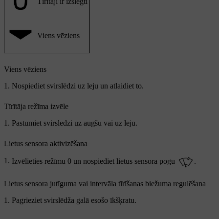
Tīrītāji ir izslēgti
Viens vēziens
Viens vēziens
Nospiediet svirslēdzi uz leju un atlaidiet to.
Tīrītāja režīma izvēle
Pastumiet svirslēdzi uz augšu vai uz leju.
Lietus sensora aktivizēšana
Izvēlieties režīmu
0
un nospiediet lietus sensora pogu
.
Lietus sensora jutīguma vai intervāla tīrīšanas biežuma regulēšana
Pagrieziet svirslēdža galā esošo īkšķratu.