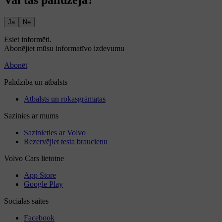
Vai tas palīdzēja?
Jā
Nē