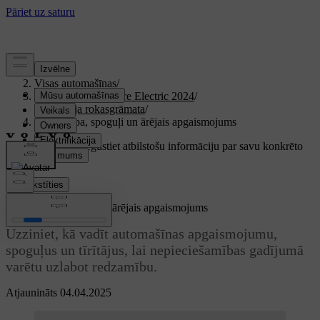
Atbalsts
/
Visas automašīnas
/
XC40 Recharge Pure Electric 2024
/
Lietotāja rokasgrāmata
/
Redzamība, spoguļi un ārējais apgaismojums
Pielāgots atbalsts
Iegūstiet atbilstošu informāciju par savu konkrēto
automašīnu.
Pierakstīties
Redzamība, spoguļi un ārējais apgaismojums
Uzziniet, kā vadīt automašīnas apgaismojumu,
spoguļus un tīrītājus, lai nepieciešamības gadījumā
varētu uzlabot redzamību.
Atjaunināts 04.04.2025