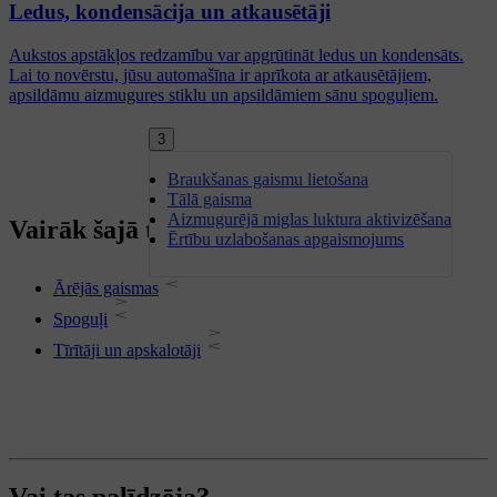
Ledus, kondensācija un atkausētāji
Aukstos apstākļos redzamību var apgrūtināt ledus un kondensāts.
Lai to novērstu, jūsu automašīna ir aprīkota ar atkausētājiem,
apsildāmu aizmugures stiklu un apsildāmiem sānu spoguļiem.
3
Braukšanas gaismu lietošana
Tālā gaisma
Aizmugurējā miglas luktura aktivizēšana
Vairāk šajā tēmā
Ērtību uzlabošanas apgaismojums
Ārējās gaismas
Spoguļi
Tīrītāji un apskalotāji