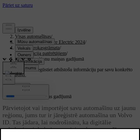
Atbalsts
/
Visas automašīnas
/
XC40 Recharge Pure Electric 2024
/
Lietotāja rokasgrāmata
/
Informācija patērētājiem
/
Ieteikumi reģionu maiņas gadījumā
Pielāgots atbalsts
Iegūstiet atbilstošu informāciju par savu konkrēto
automašīnu.
Pierakstīties
Ieteikumi reģionu maiņas gadījumā
Pārvietojot vai importējot savu automašīnu uz jaunu
reģionu, jums tur ir jāreģistrē automašīna un Volvo
ID. Tas jādara, lai nodrošinātu, ka digitālie
pakalpojumi darbojas pareizi un ka automašīna
atbilst vietējiem tiesību aktiem un noteikumiem.