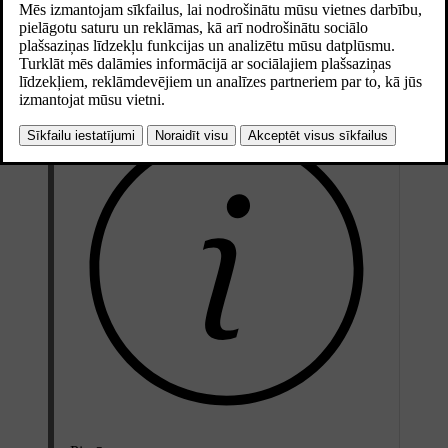
Atjaunināts 16.04.2025
Lai saņemtu palīdzību automašīnas reģistrēšanai jaunā reģionā,
sazinieties ar Volvo atbalsta dienestu.