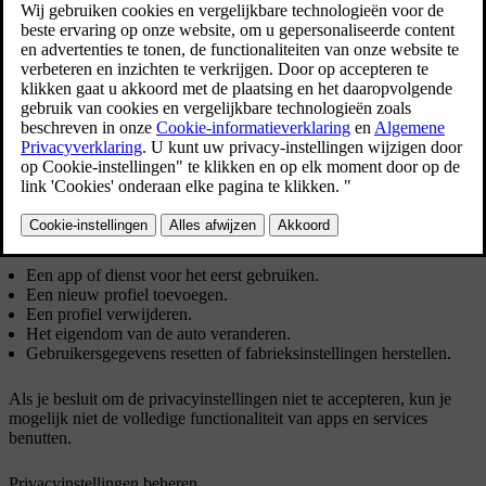
bepaalde apps en diensten goed te gebruiken.
Bijgewerkt 30-03-2026
De eerste keer dat je de auto gebruikt, wordt er op het
middendisplay een gids geopend die je helpt bij het uitvoeren van
verschillende instellingen. In combinatie met de gids word je ook
gevraagd om akkoord te gaan met verschillende typen voorwaarden
en het verzamelen van informatie. Dit kun je ook later in de
privacyinstellingen doen.
Soms moet je ook in andere situaties toestemming geven,
bijvoorbeeld wanneer je:
Een app of dienst voor het eerst gebruiken.
Een nieuw profiel toevoegen.
Een profiel verwijderen.
Het eigendom van de auto veranderen.
Gebruikersgegevens resetten of fabrieksinstellingen herstellen.
Als je besluit om de privacyinstellingen niet te accepteren, kun je
mogelijk niet de volledige functionaliteit van apps en services
benutten.
Privacyinstellingen beheren