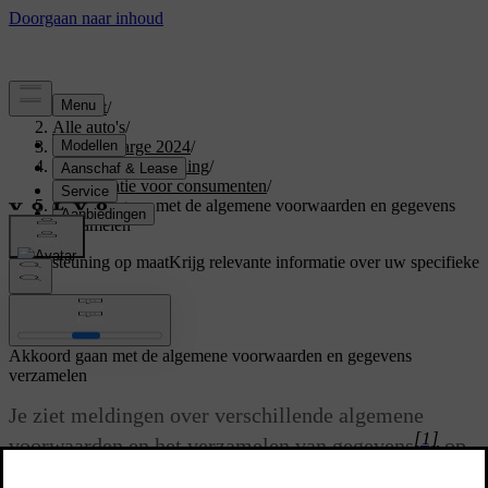
Support
/
Alle auto's
/
C40 Recharge 2024
/
Gebruikershandleiding
/
Informatie voor consumenten
/
Akkoord gaan met de algemene voorwaarden en gegevens
verzamelen
Ondersteuning op maat
Krijg relevante informatie over uw specifieke
auto.
Inloggen
Akkoord gaan met de algemene voorwaarden en gegevens
verzamelen
Je ziet meldingen over verschillende algemene
[1]
voorwaarden en het verzamelen van gegevens
op
het middendisplay. Je moet akkoord gaan om