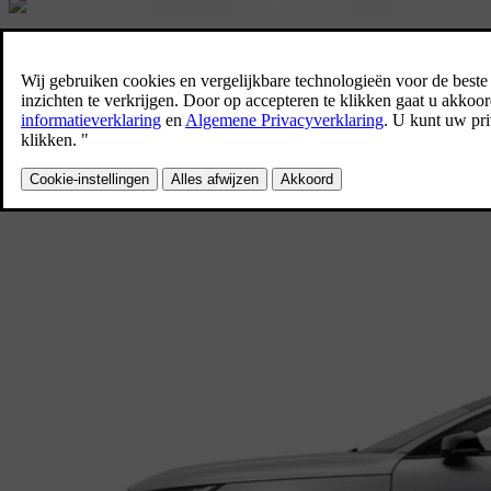
EX30
De compacte en volledig elektrische SUV. Groots in veiligheid en
duurzaamheid.
Download de prijslijst
of ontdek de extra scherp
geprijsde
EX30 Europa uitvoeringen
.
Ontdek de EX30