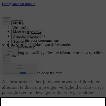
Support
/
Alle auto's
/
C40 Recharge 2024
/
Gebruikershandleiding
/
Informatie voor consumenten
/
Verantwoordelijkheid van de bestuurder
Ondersteuning op maat
Krijg relevante informatie over uw specifieke
auto.
Inloggen
Verantwoordelijkheid van de bestuurder
Als bestuurder is het jouw verantwoordelijkheid er
alles aan te doen om je eigen veiligheid en die van je
passagiers en medeweggebruikers te garanderen.
Bijgewerkt 28-10-2024
Jouw kennis, beslissingen en handelingen bepalen hoe veilig je rijdt.