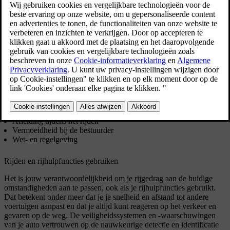
Je auto heeft functies die in bepaalde situaties fouten en verkeerde
beslissingen kunnen corrigeren. De verantwoordelijkheid ligt
uiteindelijk bij de bestuurder. Deze functies zijn een aanvulling op
goed rijgedrag en dat is jouw verantwoordelijkheid als bestuurder.
Je hebt waarschijnlijk de theorie en praktijk gehad die je de nodige
kennis en capaciteiten hebben gegeven om veilig te rijden. In dit
deel bespreken we een aantal belangrijke basisbeginselen die je
waarschijnlijk wel herkent, zoals:
Rijden en rijhulpfuncties gebruiken
Weten wat de auto wel en niet kan
Afleiding tijdens het rijden
Vermoeidheid bij de bestuurder
Wet- en regelgeving
Rijden en rijhulpfuncties gebruiken
Het is jouw verantwoordelijkheid om je rijgedrag aan de huidige
omstandigheden aan te passen, ook als je rijhulpfuncties gebruikt.
Dat betekent onder meer dat je je snelheid en afstand tot andere
voertuigen aanpast en dat je altijd kunt reageren op het verkeer en
gevaren op de weg. De veiligheidssystemen en -waarschuwingen
van je auto vertrouwen op de nauwkeurige detectie en identificatie