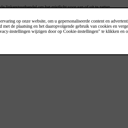
de linkerstuurhendel om het mistlicht voor aan of uit te zetten.
 weergegeven en geeft aan dat het mistlicht voor actief is.
 op de linkerhendel naar het symbool 0 draait.