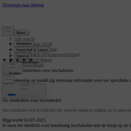
Support
/
Alle auto's
/
C40 Recharge 2024
/
Gebruikershandleiding
/
Zicht, spiegels en buitenverlichting
/
Exterieurverlichting
/
Rijverlichting
/
De mistlichten voor inschakelen
Ondersteuning op maat
Krijg relevante informatie over uw specifieke 
Inloggen
De mistlichten voor inschakelen
Het mistlicht voor is bedoeld om verkeer attent te maken op je aanwez
Bijgewerkt 02-07-2025
Je moet het mistlicht voor handmatig inschakelen met de knop op de l