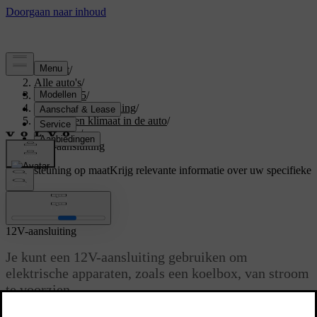
Support
/
Alle auto's
/
EX40 2025
/
Gebruikershandleiding
/
Comfort en klimaat in de auto
/
Interieur
/
12V-aansluiting
Ondersteuning op maat
Krijg relevante informatie over uw specifieke
auto.
Inloggen
12V-aansluiting
Je kunt een 12V-aansluiting gebruiken om
elektrische apparaten, zoals een koelbox, van stroom
te voorzien.
Bijgewerkt 04-04-2025