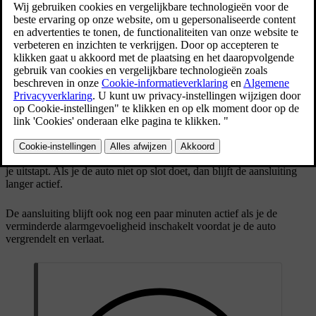
De 12V-aansluiting in de tunnelconsole
Om de aansluiting stroom te laten leveren, moet de auto aan staan.
De auto onderbreekt automatisch de voeding naar de aansluiting als
je uitstapt. Als je de auto niet op slot doet, dan blijft de aansluiting
langer actief.
De aansluiting blijft ook nog een paar minuten actief als je de
verminderde alarmgevoeligheid inschakelt voordat je de auto
vergrendelt en verlaat.