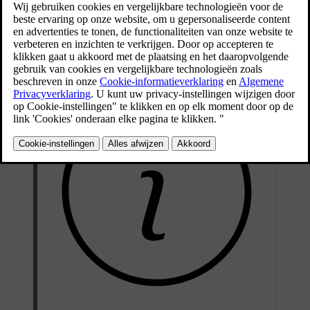
losmaken van gordels en het openen van portieren om uit te stappen.
De auto wordt automatisch uitgeschakeld nadat je de auto hebt
vergrendeld en bij de auto wegloopt. Er zijn echter situaties
denkbaar waarin je dat handmatig wilt doen.