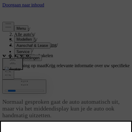
Support
/
Alle auto's
/
EX40 2025
/
Gebruikershandleiding
/
Driving
/
De auto uitschakelen
Ondersteuning op maat
Krijg relevante informatie over uw specifieke
auto.
Inloggen
De auto uitschakelen
Normaal gesproken gaat de auto automatisch uit,
maar via het middendisplay kun je de auto ook
handmatig uitzetten.
Bijgewerkt 16-04-2025
Je auto registreert bepaalde handelingen na het parkeren, zoals het