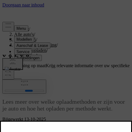
Support
/
Alle auto's
/
EX40 2025
/
Gebruikershandleiding
/
Je auto opladen
/
Laadmethoden
Ondersteuning op maat
Krijg relevante informatie over uw specifieke
auto.
Inloggen
Laadmethoden
Lees meer over welke oplaadmethoden er zijn voor
je auto en hoe het opladen per methode werkt.
Bijgewerkt 13-10-2025