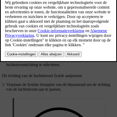
Bijgewerkt 04-04-2025
Je kunt de richting van de luchtstroom wijzigen via de
klimaatweergave op het middendisplay of fysiek met de knoppen op
de blaasmonden.
Draai aan de fysieke knop van de blaasmond om de blaasmond te
openen. Hierdoor kan de lucht gaan stromen.
Luchtstroom omleiden via middendisplay
Druk op het ventilatorsymbool
in de onderste balk.
Druk op de luchtstroomsymbolen om de gewenste
luchtstroomrichting te selecteren.
De richting van de luchtstroom fysiek aanpassen
Verplaats de fysieke knoppen van de blaasmond om de richting
van de luchtstroom aan te passen.