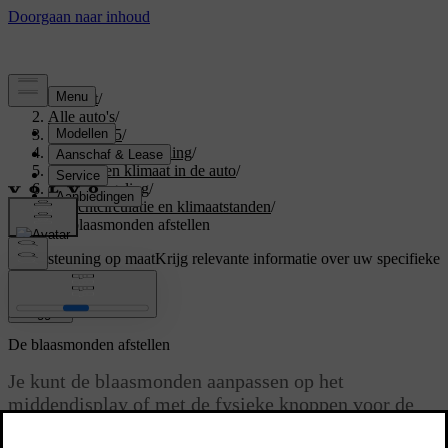
Support
/
Alle auto's
/
EX40 2025
/
Gebruikershandleiding
/
Comfort en klimaat in de auto
/
Klimaatregeling
/
Luchtcirculatie en klimaatstanden
/
De blaasmonden afstellen
Ondersteuning op maat
Krijg relevante informatie over uw specifieke
auto.
Inloggen
De blaasmonden afstellen
Je kunt de blaasmonden aanpassen op het
middendisplay of met de fysieke knoppen voor de
blaasmonden.