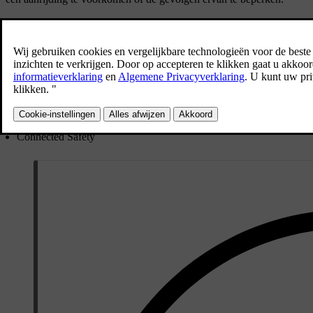
Functies die op verschillende manieren waarschuwingen geven of ingr
Waarschuwingen voor aanrijdingen en beperking van de gevolgen
Hulpfunctie voor op rijstrook blijven rijden
Blind Spot Information
[1]
Concentratie van de bestuurder en meldingen over de alertheid
Waarschuwingen voor verkeer dat bij achteruit rijden achter de auto
[3]
Automatisch remmen bij achteruit rijden
Connected Safety