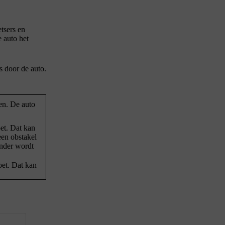
tsers en
 auto het
s door de auto.
en. De auto
et. Dat kan
een obstakel
inder wordt
oet. Dat kan