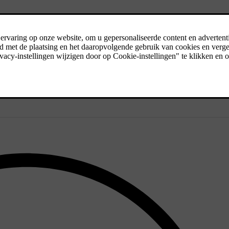
ijpen, zijn onder meer:
[2]
 passeert