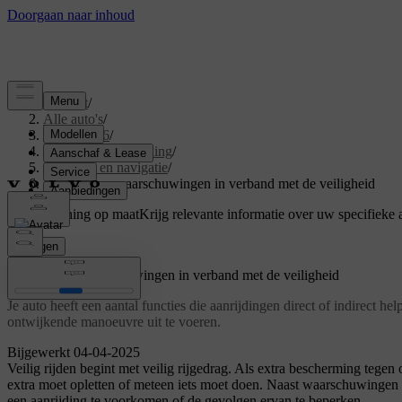
Support
/
Alle auto's
/
EX40 2026
/
Gebruikershandleiding
/
Rijhulp en navigatie
/
Ingrijpen en waarschuwingen in verband met de veiligheid
Ondersteuning op maat
Krijg relevante informatie over uw specifieke 
Inloggen
Ingrijpen en waarschuwingen in verband met de veiligheid
Je auto heeft een aantal functies die aanrijdingen direct of indirect 
ontwijkende manoeuvre uit te voeren.
Bijgewerkt 04-04-2025
Veilig rijden begint met veilig rijgedrag. Als extra bescherming tegen 
extra moet opletten of meteen iets moet doen. Naast waarschuwingen 
een aanrijding te voorkomen of de gevolgen ervan te beperken.