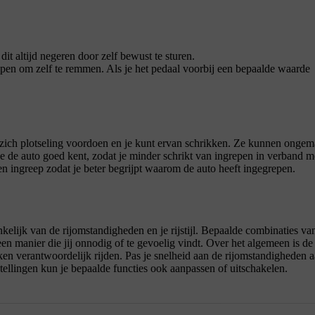
dit altijd negeren door zelf bewust te sturen.
ppen om zelf te remmen. Als je het pedaal voorbij een bepaalde waarde
 zich plotseling voordoen en je kunt ervan schrikken. Ze kunnen onge
e de auto goed kent, zodat je minder schrikt van ingrepen in verband m
en ingreep zodat je beter begrijpt waarom de auto heeft ingegrepen.
kelijk van de rijomstandigheden en je rijstijl. Bepaalde combinaties va
en manier die jij onnodig of te gevoelig vindt. Over het algemeen is de
n verantwoordelijk rijden. Pas je snelheid aan de rijomstandigheden 
stellingen kun je bepaalde functies ook aanpassen of uitschakelen.