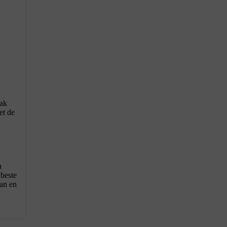
mak
et de
n
 beste
aan en