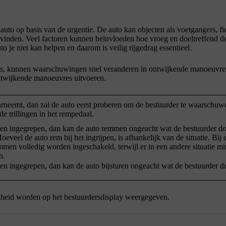
auto op basis van de urgentie. De auto kan objecten als voetgangers, fie
bevinden. Veel factoren kunnen beïnvloeden hoe vroeg en doeltreffend de
uto je niet kan helpen en daarom is veilig rijgedrag essentieel.
ng is, kunnen waarschuwingen snel veranderen in ontwijkende manoeuvre
 ontwijkende manoeuvres uitvoeren.
arneemt, dan zal de auto eerst proberen om de bestuurder te waarschuw
e trillingen in het rempedaal.
den ingegrepen, dan kan de auto remmen ongeacht wat de bestuurder do
el de auto rem bij het ingrijpen, is afhankelijk van de situatie. Bij 
mmen volledig worden ingeschakeld, terwijl er in een andere situatie m
n.
den ingegrepen, dan kan de auto bijsturen ongeacht wat de bestuurder d
heid worden op het bestuurdersdisplay weergegeven.