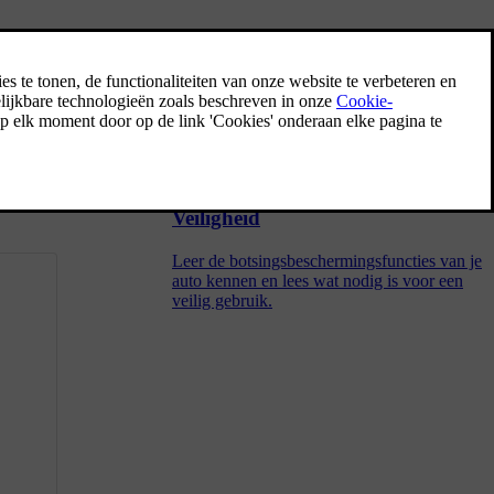
Reactie op een botsing
Bij een aanrijding heeft je auto talloze
functies die de gevolgen van de aanrijding
kunnen beperken. Je auto reageert voor,
tijdens en na de impact op de aanrijding.
Veiligheid
Leer de botsingsbeschermingsfuncties van je
auto kennen en lees wat nodig is voor een
veilig gebruik.