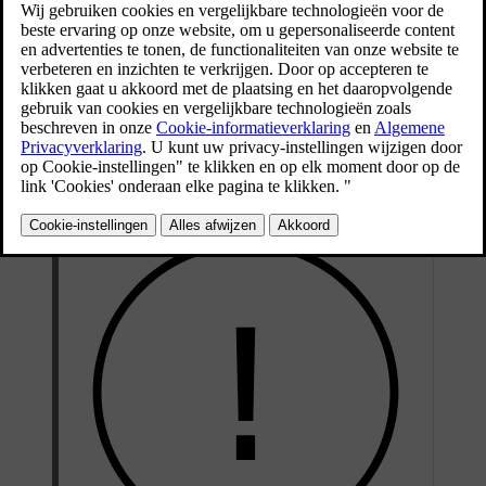
Bijgewerkt 28-10-2024
Wanneer je wisselt tussen Pilot Assist en de adaptieve cruisecontrol,
wordt de stuurhulp in- of uitgeschakeld. De adaptieve cruisecontrol
wordt beschouwd als een subfunctie van Pilot Assist, maar het
grootste verschil is dat Pilot Assist stuurhulp kan bieden terwijl de
adaptieve cruisecontrol dat niet kan. Daarom kan het wisselen tussen
de functies worden gezien als het in- of uitschakelen van de
stuurhulp van Pilot Assist.