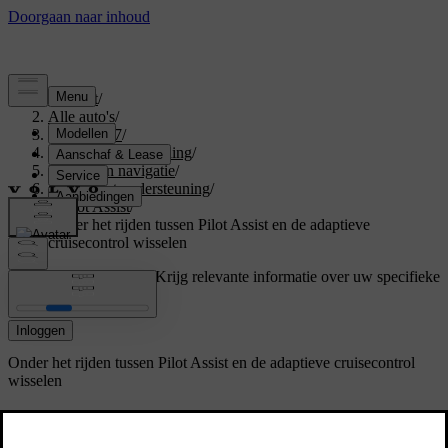
Support
/
Alle auto's
/
EX40 2027
/
Gebruikershandleiding
/
Rijhulp en navigatie
/
Rijden met ondersteuning
/
Pilot Assist
/
Onder het rijden tussen Pilot Assist en de adaptieve
cruisecontrol wisselen
Ondersteuning op maat
Krijg relevante informatie over uw specifieke
auto.
Inloggen
Onder het rijden tussen Pilot Assist en de adaptieve cruisecontrol
wisselen
Je kunt onder het rijden tussen Pilot Assist en de
adaptieve cruisecontrol wisselen.