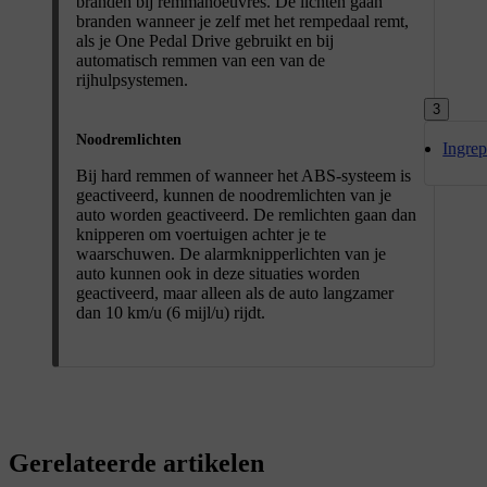
branden bij remmanoeuvres. De lichten gaan
branden wanneer je zelf met het rempedaal remt,
als je One Pedal Drive gebruikt en bij
automatisch remmen van een van de
rijhulpsystemen.
3
Noodremlichten
Ingrep
Bij hard remmen of wanneer het ABS-systeem is
geactiveerd, kunnen de noodremlichten van je
auto worden geactiveerd. De remlichten gaan dan
knipperen om voertuigen achter je te
waarschuwen. De alarmknipperlichten van je
auto kunnen ook in deze situaties worden
geactiveerd, maar alleen als de auto langzamer
dan 10 km/u (6 mijl/u) rijdt.
Gerelateerde artikelen