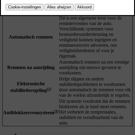
plaats.
Automatische rem bij
Remt automatisch om de auto tegen te
stilstand (Auto hold)
houden als deze stilstaat.
Dit is een algemene term voor de
reminterventies van de auto.
Verschillende systemen voor
bestuurdersondersteuning en
Automatisch remmen
veiligheid kunnen ingrijpen en
remmanoeuvres uitvoeren, om
veiligheidsredenen of voor je
rijgemak.
Automatisch remmen na een ernstige
Remmen na aanrijding
aanrijding om nieuwe gevaren te
voorkomen.
Helpt slippen en andere
Elektronische
stabiliteitsproblemen te voorkomen
[2]
door automatisch de remmen voor elk
stabiliteitsregeling
van de wielen afzonderlijk te regelen.
Dit systeem voorkomt dat de remmen
blokkeren als je hard moet remmen.
[3]
Het verbetert de remprestaties,
Antiblokkeerremsysteem
stabiliteit en wendbaarheid van de
auto.