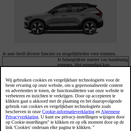
Je auto heeft diverse functies en mogelijkheden voor remmen.
Je belangrijkste manier van handmatig
remmen. Het rempedaal kan
Rempedaal
regeneratief remmen activeren of de
wrijvingsremmen inschakelen,
afhankelijk van de rijomstandigheden.
Wanneer One Pedal Drive actief is,
One-pedal drive
kun je remmen en gasgeven met het
gaspedaal regelen.
Vertraagt de auto door de beweging
van de auto te benutten om de accu op
Regeneratief remmen
[1]
te laden.
Wrijvingsremmen
Remt de auto met de schijfremmen af.
Houdt de geparkeerde auto op zijn
Parkeerrem