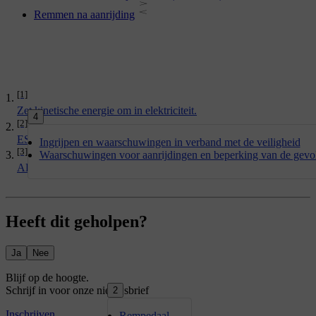
Remmen na aanrijding
[1]
Zet kinetische energie om in elektriciteit.
4
[2]
ESC
Ingrijpen en waarschuwingen in verband met de veiligheid
[3]
Waarschuwingen voor aanrijdingen en beperking van de gevo
ABS
Heeft dit geholpen?
Ja
Nee
2
Rempedaal