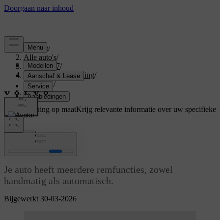
Support
/
Alle auto's
/
EX40 2027
/
Gebruikershandleiding
/
Driving
/
Remmen
Ondersteuning op maat
Krijg relevante informatie over uw specifieke
auto.
Inloggen
Remmen
Je auto heeft meerdere remfuncties, zowel
handmatig als automatisch.
Bijgewerkt 30-03-2026