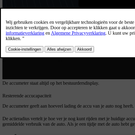
De accumeter staat altijd op het bestuurdersdisplay.
Resterende accucapaciteit
De accumeter geeft aan hoeveel lading de accu van je auto nog heeft.
De actieradius vertelt je hoe ver je nog kunt rijden met je huidige acc
gemiddelde verbruik van de auto. Als je een tijdje met de auto hebt ge