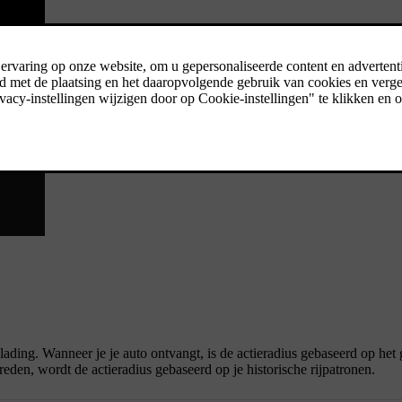
ulading. Wanneer je je auto ontvangt, is de actieradius gebaseerd op het 
reden, wordt de actieradius gebaseerd op je historische rijpatronen.