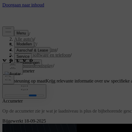
Support
/
Alle auto's
/
EX40 2027
/
Gebruikershandleiding
/
Displays, software en telefoon
/
Displays
/
Bestuurdersdisplay
/
Accumeter
Ondersteuning op maat
Krijg relevante informatie over uw specifieke 
Inloggen
Accumeter
Op de accumeter zie je wat je laadniveau is plus de bijbehorende gesch
Bijgewerkt 18-09-2025