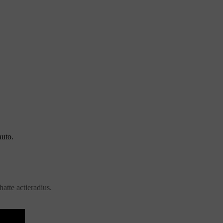
auto.
atte actieradius.