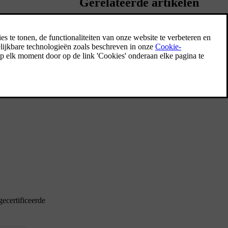
Gerelateerde artikelen
Actieradius
De verwachte actieradius van de auto wordt
op het bestuurdersdisplay weergegeven en
hangt af van meerdere factoren.
gecertificeerde