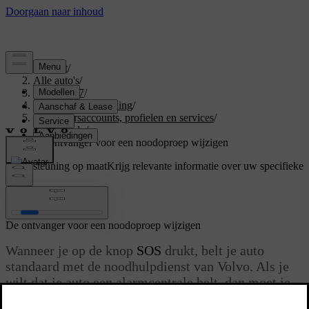
Support
/
Alle auto's
/
EX40 2027
/
Gebruikershandleiding
/
Gebruikersaccounts, profielen en services
/
Noodhulp
/
De ontvanger voor een noodoproep wijzigen
Ondersteuning op maat
Krijg relevante informatie over uw specifieke
auto.
Inloggen
De ontvanger voor een noodoproep wijzigen
Wanneer je op de knop
SOS
drukt, belt je auto
standaard met de noodhulpdienst van Volvo. Als je
wilt dat je auto een alarmcentrale belt, dan moet je
dit in je profielinstellingen wijzigen.