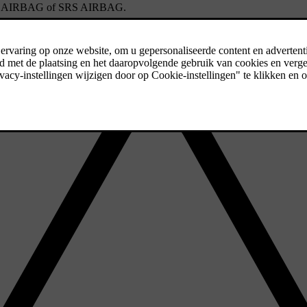
C AIRBAG
of
SRS AIRBAG
.