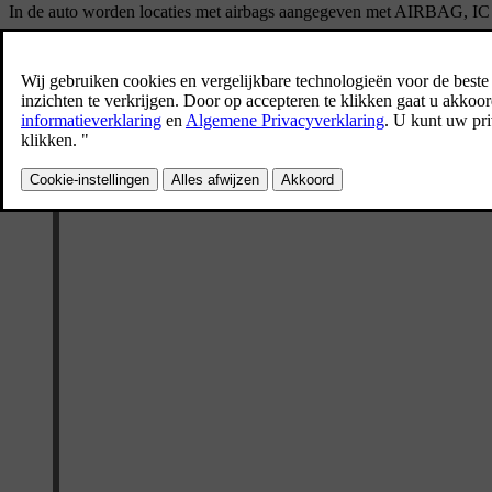
In de auto worden locaties met airbags aangegeven met
AIRBAG
,
I