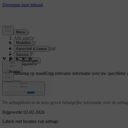
Support
/
Alle auto's
/
EX40 2027
/
Gebruikershandleiding
/
Veiligheid
/
Airbags
/
Airbaglabels
Ondersteuning op maat
Krijg relevante informatie over uw specifieke 
Inloggen
Airbaglabels
De airbaglabels in de auto geven belangrijke informatie over de airba
Bijgewerkt 02-02-2026
Labels met locaties van airbags