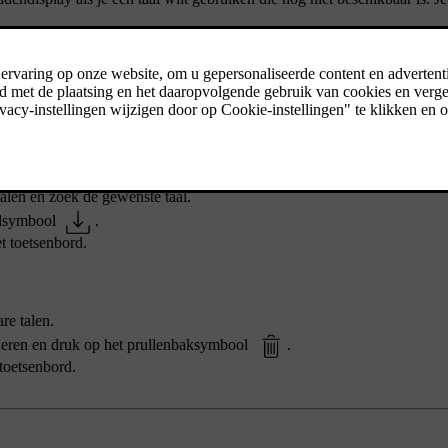
ellingen
.
alen en zoek de gewenste taal.
oadsymbool
.
t toetsenbord.
re talen.
wijderen en druk op het prullenbaksymbool
.
 toetsenbord.