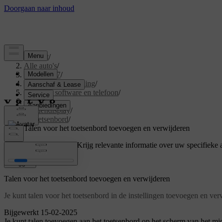
Support
/
Alle auto's
/
EX40 2027
/
Gebruikershandleiding
/
Displays, software en telefoon
/
Displays
/
Middendisplay
/
Toetsenbord
/
Talen voor het toetsenbord toevoegen en verwijderen
Ondersteuning op maat
Krijg relevante informatie over uw specifieke 
Inloggen
Talen voor het toetsenbord toevoegen en verwijderen
Je kunt talen voor het toetsenbord in de instellingen toevoegen en ver
Bijgewerkt 15-02-2025
Je kunt talen toevoegen aan het toetsenbord op het scherm van het midd