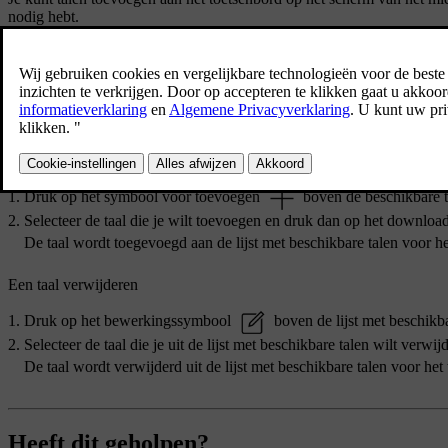
nodig hebt.
Druk op het autosymbool
in de onderste balk en ga naar
Inst
Ga naar
Systeem
→
Languages and input
→
Keyboard
.
Kies het toetsenbord dat je wilt veranderen.
Selecteer
Languages
.
Een taal toevoegen
Druk op het symbool voor toevoegen
boven de beschikbare t
Selecteer de taal die je wilt toevoegen en druk dan op het downl
De taal wordt toegevoegd aan de lijst met beschikbare talen voor he
Een taal verwijderen
Druk op het bewerkingssymbool
boven de lijst met beschikba
Selecteer de taal die je uit de lijst met beschikbare talen wilt ver
De taal wordt verwijderd uit de lijst met beschikbare talen voor het
Heeft dit geholpen?