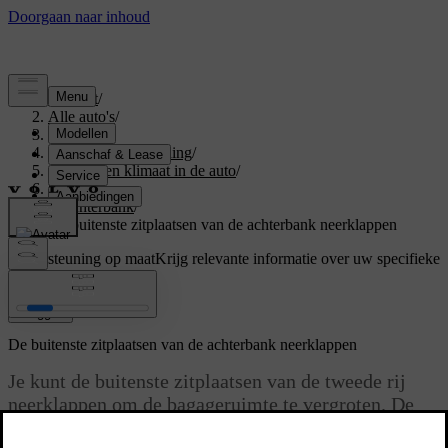
Support
/
Alle auto's
/
S60 2024
/
Gebruikershandleiding
/
Comfort en klimaat in de auto
/
Stoelen
/
Achterbank
/
De buitenste zitplaatsen van de achterbank neerklappen
Ondersteuning op maat
Krijg relevante informatie over uw specifieke
auto.
Inloggen
De buitenste zitplaatsen van de achterbank neerklappen
Je kunt de buitenste zitplaatsen van de tweede rij
neerklappen om de bagageruimte te vergroten. De
linkerzitplaats kun je apart neerklappen, de