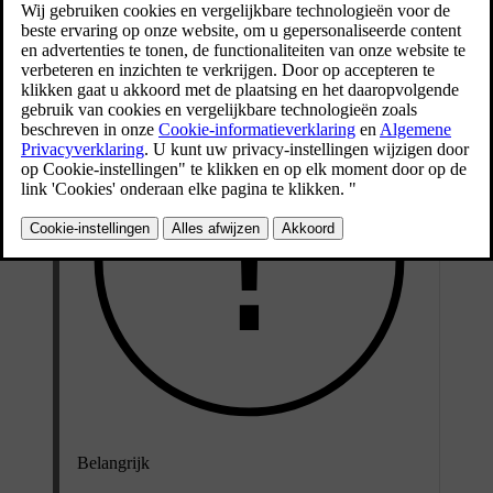
middelste en rechterzitplaats klap je samen neer.
Bijgewerkt 16-04-2025
Belangrijk