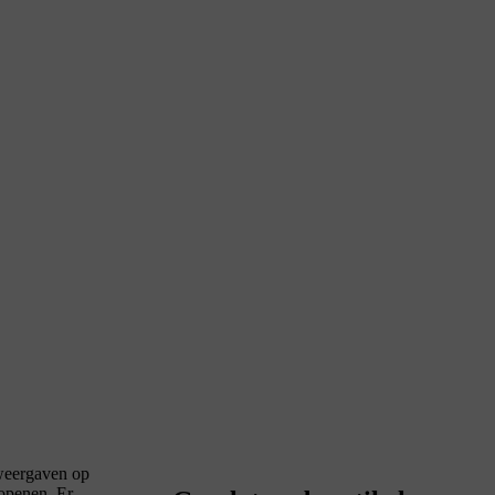
 weergaven op
 openen. Er