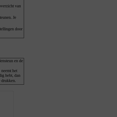
overzicht van
teunen. Je
tellingen door
ndensteun en de
 neemt het
ig hebt, dan
e drukken.