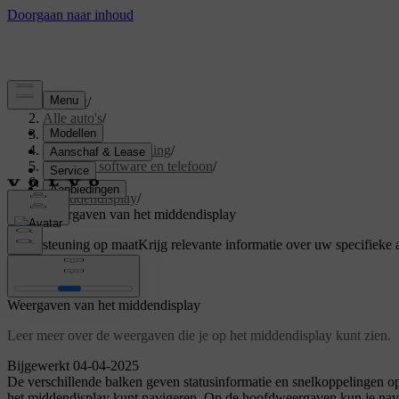
Support
/
Alle auto's
/
S60 2024
/
Gebruikershandleiding
/
Displays, software en telefoon
/
Displays
/
Middendisplay
/
Weergaven van het middendisplay
Ondersteuning op maat
Krijg relevante informatie over uw specifieke 
Inloggen
Weergaven van het middendisplay
Leer meer over de weergaven die je op het middendisplay kunt zien.
Bijgewerkt 04-04-2025
De verschillende balken geven statusinformatie en snelkoppelingen op
het middendisplay kunt navigeren. Op de hoofdweergaven kun je naviga