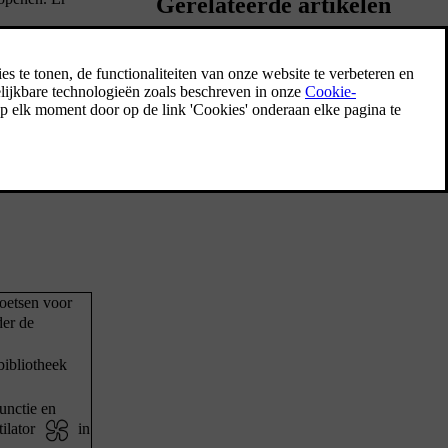
Gerelateerde artikelen
Parkeerweergave
 Het navigeren
De parkeerweergave gebruikt informatie van
lk en onderste
beide camera's en de parkeersensoren om
beter te zien wat er in je omgeving gebeurt.
Dat kan handig zijn als je bij lage snelheid
of apps, die
manoeuvreert, bijvoorbeeld bij het parkeren.
toetsen voor
er de
bibliotheek
unctie en
ilator
in