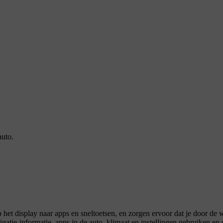
auto.
 het display naar apps en sneltoetsen, en zorgen ervoor dat je door de
tie-informatie, apps in de auto, klimaat en instellingen gebruiken en