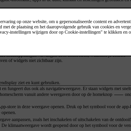
tatus en apps van je auto, samen met de tijd en de buitentemperatuur.
de symbolen om naar andere weergaven en functies te gaan. De statusba
play.
lk zien. Deze balk bevat snelkoppelingen naar pas gebruikte functies 
ze snelkoppelingen vervangen door sneltoetsen, waarmee je actuele
en of widgets niet zichtbaar zijn.
endisplay ziet en kunt gebruiken.
 en fungeert dus ook als navigatieweergave. Er staan widgets met snel
het homescherm vanuit andere weergaven door op de homeknop
ond
 App-store in deze weergave openen. Druk op het symbool voor de app-
e openen.
ergave aanpassen, zoals het inschakelen of uitschakelen van de ontdooif
en. De klimaatweergave wordt geopend door op het symbool voor de vent