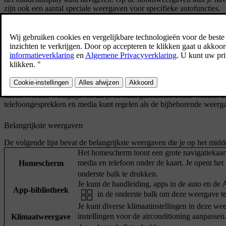
zijn ook een aantal speciale weergaven voor specifieke autofuncties.
Balken van het middendisplay
Op de statusbalk bovenaan het middendisplay staan symbolen voor de s
op het middendisplay gaat grotendeels via de onderste balk. Klik op 
balk zijn altijd zichtbaar, ongeacht de weergave die actief is op het dis
In sommige weergaven kun je de contextuele balk boven de onderste ba
alleen worden weergegeven als je ze kunt gebruiken. Soms worden de
telefoongesprekken en media kunt regelen als de bijbehorende weergav
Belangrijkste weergaven
De volgende lijst bevat de belangrijkste weergaven die je op het midd
Het homescherm toont een grote navigatiekaart
media en telefoon onder de kaart. Je opent 
Homescherm
onderste balk te drukken.
Je kunt de handleiding, apps in de auto en de
App-bibliotheek
in de onderste balk om deze weergave t
Je kunt diverse klimaatinstellingen in deze we
instellingen voor de airconditioning aanpass
Klimaatweergave