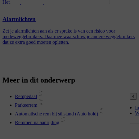
Het remsysteem van je auto bevat remvloeistof.
Alarmlichten
Zet je alarmlichten aan als er sprake is van een risico voor
medeweggebruikers. Daarmee waarschuw je andere weggebruikers
dat ze extra goed moeten opletten.
Meer in dit onderwerp
Rempedaal
4
Parkeerrem
I
W
Automatische rem bij stilstand (Auto hold)
Remmen na aanrijding