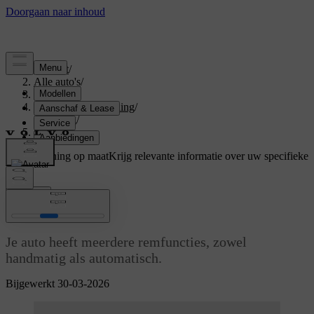
Support
/
Alle auto's
/
S60 2024
/
Gebruikershandleiding
/
Driving
/
Remmen
Ondersteuning op maat
Krijg relevante informatie over uw specifieke
auto.
Inloggen
Remmen
Je auto heeft meerdere remfuncties, zowel
handmatig als automatisch.
Bijgewerkt 30-03-2026