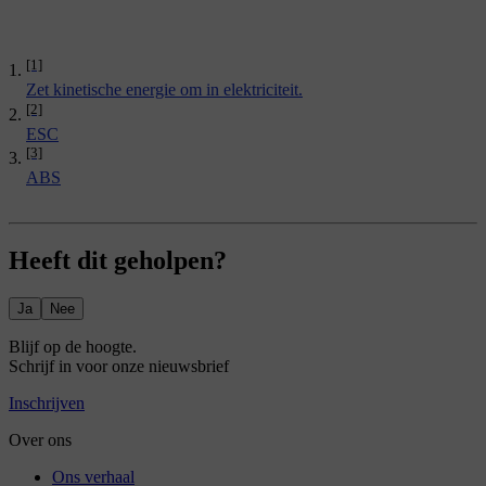
[1]
Zet kinetische energie om in elektriciteit.
[2]
ESC
[3]
ABS
Heeft dit geholpen?
Ja
Nee