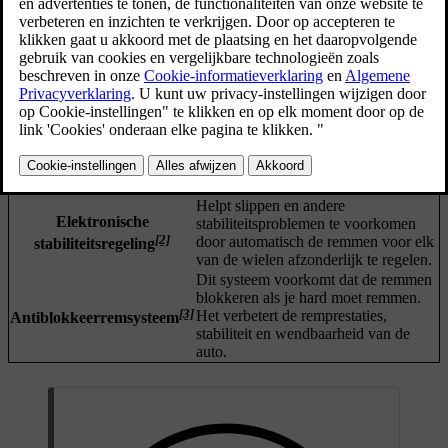
Dit is een algemene term voor de
reminterventies van de auto.
Verschillende systemen voor
bestuurdersondersteuning en
Automatisch remmen
veiligheid kunnen ingrijpen en
remmanoeuvres uitvoeren, om
veiligheidsredenen of voor je
rijgemak.
Automatisch remmen na een ernstige
Remmen na aanrijding
aanrijding om nieuwe gevaren te
voorkomen.
Helpt slippen en andere
Elektronische
stabiliteitsproblemen te voorkomen
[2]
door automatisch de remmen voor elk
stabiliteitsregeling
van de wielen afzonderlijk te regelen.
Dit systeem voorkomt dat de remmen
blokkeren als je hard moet remmen.
[3]
Het verbetert de remprestaties,
Antiblokkeerremsysteem
stabiliteit en wendbaarheid van de
auto.