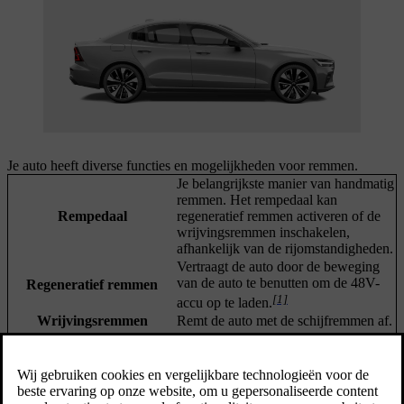
Je auto heeft diverse functies en mogelijkheden voor remmen.
Je belangrijkste manier van handmatig
remmen. Het rempedaal kan
Rempedaal
regeneratief remmen activeren of de
wrijvingsremmen inschakelen,
afhankelijk van de rijomstandigheden.
Vertraagt de auto door de beweging
van de auto te benutten om de 48V-
Regeneratief remmen
[1]
accu op te laden.
Wrijvingsremmen
Remt de auto met de schijfremmen af.
Houdt de geparkeerde auto op zijn
Parkeerrem
plaats.
Automatische rem bij
Remt automatisch om de auto tegen te
stilstand (Auto hold)
houden als deze stilstaat.