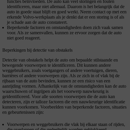
functies beïnvloeden. De auto kan veel storingen en fouten
identificeren, maar niet allemaal. Daarom is het belangrijk dat de
auto in goede staat blijft en goed werkt. Neem contact op met een
erkende Volvo-werkplaats als je denkt dat er een storing is of als
je schade aan de auto constateert.
Beperkende factoren en omstandigheden doen zich vaak samen
voor. Als ze samenvallen, kunnen ze ervoor zorgen dat de auto
niet goed reageert.
Beperkingen bij detectie van obstakels
Detectie van obstakels helpt de auto om bepaalde stilstaande en
bewegende voorwerpen te identificeren. Dit kunnen andere
weggebruikers, zoals voetgangers of andere voertuigen, dieren,
barrières of andere voorwerpen zijn. Als ze zich in of vlak bij de
rijbaan van de auto bevinden, kunnen ze een risico van een
aanrijding vormen. Afhankelijk van de omstandigheden kan de auto
waarschuwen of ingrijpen als het voorwerp nauwkeurig is
geïdentificeerd. Voor alle soorten voorwerpen die de auto kan
detecteren, zijn er talloze factoren die een nauwkeurige identificatie
kunnen voorkomen. Voorbeelden van beperkende factoren, situaties
en gebeurtenissen zijn:
Voorwerpen en weggebruikers die vlak bij elkaar staan of rijden,
die overlappen of die gedeeltelijk worden geblokkeerd.