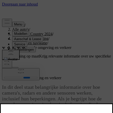
Support
/
Alle auto's
/
V60 Cross Country 2024
/
Gebruikershandleiding
/
Rijhulp en navigatie
/
Detectie van de omgeving en verkeer
Ondersteuning op maat
Krijg relevante informatie over uw specifieke
auto.
Inloggen
Detectie van de omgeving en verkeer
In dit deel staat belangrijke informatie over hoe
camera's, radars en andere sensoren werken,
inclusief hun beperkingen. Als je begrijpt hoe de
auto de omgeving ziet, kun je de functies die daarop
vertrouwen beter gebruiken.