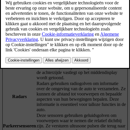
Bijgewerkt 04-04-2025
Je auto gebruikt talloze systemen en sensoren om de omgeving te
detecteren. Hoe je auto de verzamelde gegevens interpreteert,
bepaalt hoe je auto reageert, vooral bij de rijhulpsystemen.
Camera's werken ongeveer hetzelfde als het
menselijke oog. Wat ze vastleggen, wordt voor
verschillende doeleinden gebruiken, afhankelijk
van de camera. Met de bovenste, naar voren
Camera's
gerichte camera kan je auto bijvoorbeeld dingen
als verkeersborden en wegmarkeringen
identificeren, terwijl wat de parkeercamera aan
de achterzijde vastlegt op het middendisplay
wordt getoond.
Radars gebruiken radiogolven om informatie
over de omgeving van de auto te verzamelen. Ze
kunnen de afstand tot voorwerpen en bepaalde
Radars
aspecten van hun bewegingen bepalen. Deze
informatie is essentieel voor talloze functies in de
auto.
Deze sensoren gebruiken geluidsgolven om
voorwerpen waar te nemen die relatief dichtbij
Parkeersensoren
zijn. Ze versturen ultrasone pulsen die terug naar