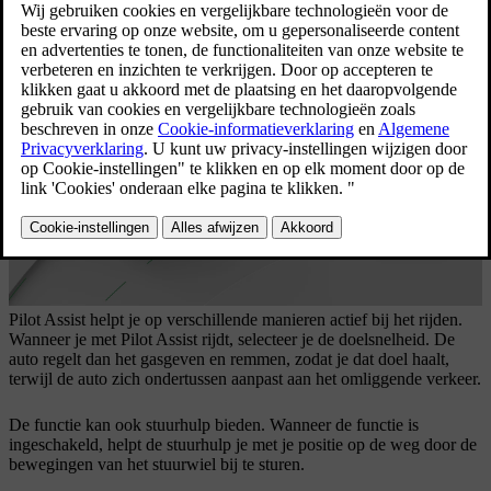
het handhaven van je snelheid en ondersteuning bij
het sturen bieden.
Bijgewerkt 04-04-2025
Pilot Assist helpt je op verschillende manieren actief bij het rijden.
Wanneer je met Pilot Assist rijdt, selecteer je de doelsnelheid. De
auto regelt dan het gasgeven en remmen, zodat je dat doel haalt,
terwijl de auto zich ondertussen aanpast aan het omliggende verkeer.
De functie kan ook stuurhulp bieden. Wanneer de functie is
ingeschakeld, helpt de stuurhulp je met je positie op de weg door de
bewegingen van het stuurwiel bij te sturen.