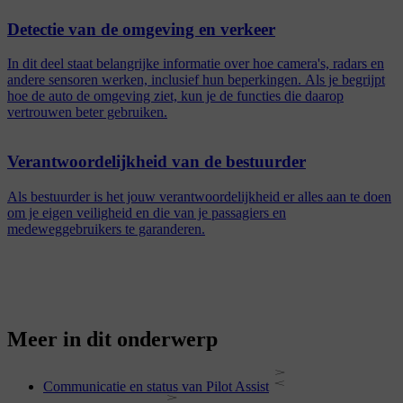
Detectie van de omgeving en verkeer
In dit deel staat belangrijke informatie over hoe camera's, radars en
andere sensoren werken, inclusief hun beperkingen. Als je begrijpt
hoe de auto de omgeving ziet, kun je de functies die daarop
vertrouwen beter gebruiken.
Verantwoordelijkheid van de bestuurder
Als bestuurder is het jouw verantwoordelijkheid er alles aan te doen
om je eigen veiligheid en die van je passagiers en
medeweggebruikers te garanderen.
Meer in dit onderwerp
Communicatie en status van Pilot Assist