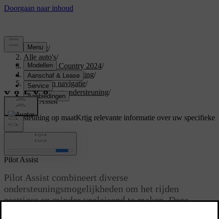
Support
/
Alle auto's
/
V60 Cross Country 2024
/
Gebruikershandleiding
/
Rijhulp en navigatie
/
Rijden met ondersteuning
/
Pilot Assist
Ondersteuning op maat
Krijg relevante informatie over uw specifieke
auto.
Inloggen
Pilot Assist
Pilot Assist combineert diverse
ondersteuningsmogelijkheden om het rijden
prettiger en minder veeleisend te maken. Deze
functie kan je in uiteenlopende situaties helpen bij