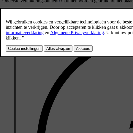
Onderste verankeringspunten
kunnen worden gebruikt bij het plaats