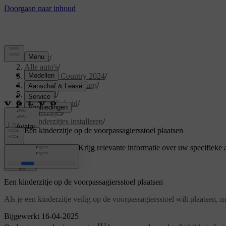
Support
/
Alle auto's
/
V60 Cross Country 2024
/
Gebruikershandleiding
/
Veiligheid
/
Kinderveiligheid
/
Kinderzitjes
/
Kinderzitjes installeren
/
Een kinderzitje op de voorpassagiersstoel plaatsen
Ondersteuning op maat
Krijg relevante informatie over uw specifieke 
Inloggen
Een kinderzitje op de voorpassagiersstoel plaatsen
Als je een kinderzitje veilig op de voorpassagiersstoel wilt plaatsen, 
Bijgewerkt 16-04-2025
[1]