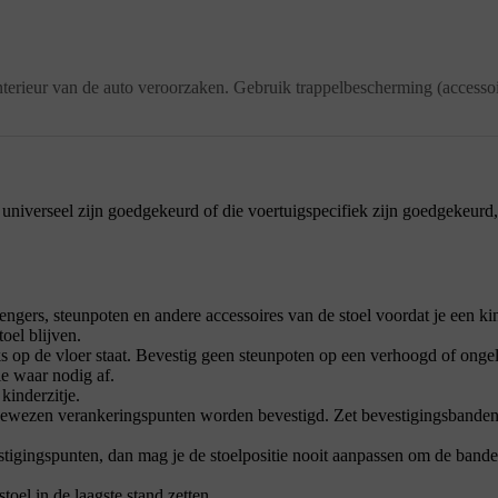
interieur van de auto veroorzaken. Gebruik trappelbescherming (accessoi
universeel zijn goedgekeurd of die voertuigspecifiek zijn goedgekeurd,
engers, steunpoten en andere accessoires van de stoel voordat je een kin
toel blijven.
eks op de vloer staat. Bevestig geen steunpoten op een verhoogd of ongel
ie waar nodig af.
kinderzitje.
ngewezen verankeringspunten worden bevestigd. Zet bevestigingsbanden 
stigingspunten, dan mag je de stoelpositie nooit aanpassen om de banden
toel in de laagste stand zetten.