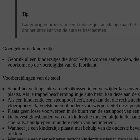
Tip
Langdurig gebruik van een kinderzitje kan slijtage aan het 
om het interieur van de auto te beschermen.
Goedgekeurde kinderzitjes
Gebruik alleen kinderzitjes die door Volvo worden aanbevolen, die 
voorkomt op de voertuiglijst van de fabrikant.
Voorbereidingen van de stoel
Schuif het verlengstuk van het zitkussen in en verwijder kussenverl
plaatst. Als je trappelbescherming in je auto hebt, kan deze aan de s
Als een kinderzitje een steunpoot heeft, zorg dan dat die rechtstre
vloeroppervlak, voetsteunen of andere voorwerpen. Stel de zitposit
Plaats geen losse voorwerpen in de buurt van de steunpoot van een 
De bevestigingsbanden van een kinderzitje moeten altijd in de aa
stoelrails, handgrepen of andere delen van het interieur.
Wanneer je een kinderzitje plaatst met behulp van de onderste beve
trekken.
Wanneer je een naar achteren gericht kinderzitje plaatst, moet je de s