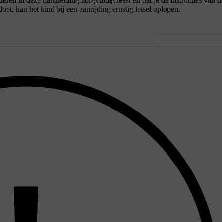
deren in deze handleiding zorgvuldig leest en dat je de instructies van d
doet, kan het kind bij een aanrijding ernstig letsel oplopen.