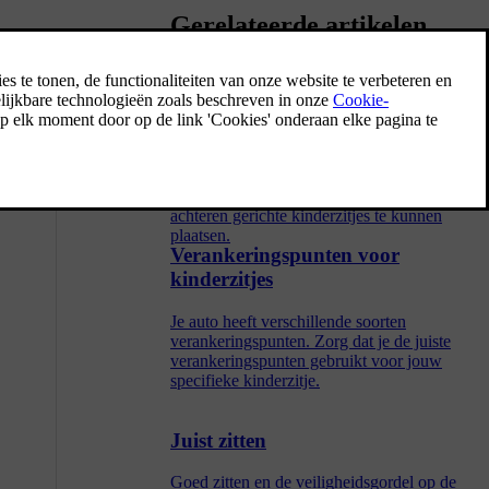
Gerelateerde artikelen
Frontale airbags
De frontale airbags zijn zo gemaakt dat ze
worden geactiveerd bij bepaalde frontale
aanrijdingen. De voorpassagiersairbag kan
worden uitgeschakeld om bepaalde naar
achteren gerichte kinderzitjes te kunnen
plaatsen.
Verankeringspunten voor
kinderzitjes
Je auto heeft verschillende soorten
verankeringspunten. Zorg dat je de juiste
verankeringspunten gebruikt voor jouw
specifieke kinderzitje.
Juist zitten
Goed zitten en de veiligheidsgordel op de