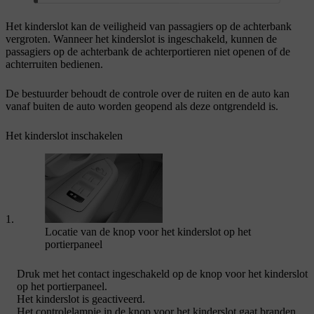
Het kinderslot kan de veiligheid van passagiers op de achterbank
vergroten. Wanneer het kinderslot is ingeschakeld, kunnen de
passagiers op de achterbank de achterportieren niet openen of de
achterruiten bedienen.
De bestuurder behoudt de controle over de ruiten en de auto kan
vanaf buiten de auto worden geopend als deze ontgrendeld is.
Het kinderslot inschakelen
Locatie van de knop voor het kinderslot op het
portierpaneel
Druk met het contact ingeschakeld op de knop voor het kinderslot
op het portierpaneel.
Het kinderslot is geactiveerd.
Het controlelampje in de knop voor het kinderslot gaat branden