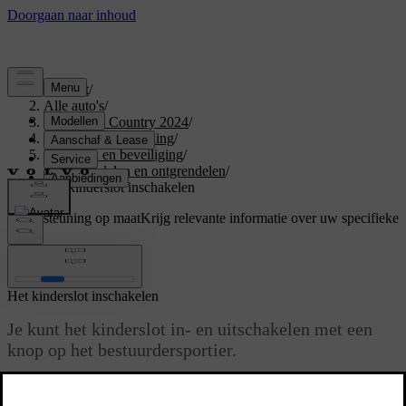
Support
/
Alle auto's
/
V60 Cross Country 2024
/
Gebruikershandleiding
/
Instappen en beveiliging
/
Vergrendelen en ontgrendelen
/
Het kinderslot inschakelen
Ondersteuning op maat
Krijg relevante informatie over uw specifieke
auto.
Inloggen
Het kinderslot inschakelen
Je kunt het kinderslot in- en uitschakelen met een
knop op het bestuurdersportier.
Bijgewerkt 04-04-2025