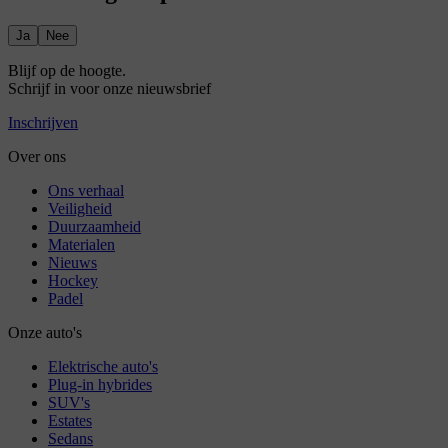
Ja
Nee