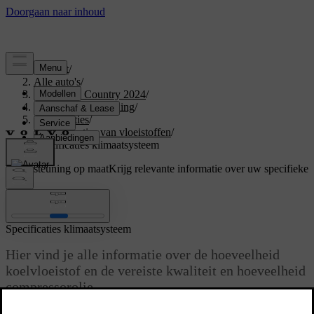
Support
/
Alle auto's
/
V60 Cross Country 2024
/
Gebruikershandleiding
/
Specificaties
/
Specificaties van vloeistoffen
/
Specificaties klimaatsysteem
Ondersteuning op maat
Krijg relevante informatie over uw specifieke
auto.
Inloggen
Specificaties klimaatsysteem
Hier vind je alle informatie over de hoeveelheid
koelvloeistof en de vereiste kwaliteit en hoeveelheid
compressorolie.
Bijgewerkt 01-08-2025