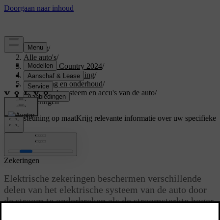
Support
/
Alle auto's
/
V60 Cross Country 2024
/
Gebruikershandleiding
/
Verzorging en onderhoud
/
Elektrisch systeem en accu's van de auto
/
Zekeringen
Ondersteuning op maat
Krijg relevante informatie over uw specifieke
auto.
Inloggen
Zekeringen
Elektrische zekeringen beschermen verschillende
delen van het elektrische systeem van de auto door
de stroom te onderbreken als de stroomsterkte hoger
dan de drempelwaarde van de zekering wordt. Je