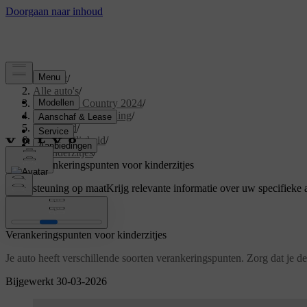
Support
/
Alle auto's
/
V60 Cross Country 2024
/
Gebruikershandleiding
/
Veiligheid
/
Kinderveiligheid
/
Kinderzitjes
/
Verankeringspunten voor kinderzitjes
Ondersteuning op maat
Krijg relevante informatie over uw specifieke 
Inloggen
Verankeringspunten voor kinderzitjes
Je auto heeft verschillende soorten verankeringspunten. Zorg dat je de
Bijgewerkt 30-03-2026