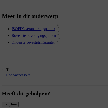
Meer in dit onderwerp
ISOFIX-verankeringspunten
Bovenste bevestigingspunten
Onderste bevestigingspunten
[1]
Optie/accessoire
Heeft dit geholpen?
Ja
Nee