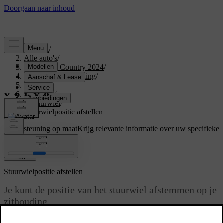
Support
/
Alle auto's
/
V60 Cross Country 2024
/
Gebruikershandleiding
/
Driving
/
Besturing
/
Stuurwiel
/
Stuurwielpositie afstellen
Ondersteuning op maat
Krijg relevante informatie over uw specifieke
auto.
Inloggen
Stuurwielpositie afstellen
Je kunt de positie van het stuurwiel afstemmen op je
zithouding.
Bijgewerkt 02-07-2025