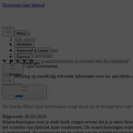
Support
/
Alle auto's
/
V60 2026
/
Gebruikershandleiding
/
Rijhulp en navigatie
/
Ingrijpen en waarschuwingen in verband met de veiligheid
/
Blind Spot Information
Ondersteuning op maat
Krijg relevante informatie over uw specifieke 
Inloggen
Blind Spot Information
De functie Blind Spot Information zorgt dat je op de hoogte bent van v
Bijgewerkt 30-03-2026
Waarschuwingen voor je dode hoek zorgen ervoor dat je je meer bewust 
het wisselen van rijstrook kunt voorkomen. De waarschuwingen worde
is gedetecteerd. Ze vertrouwen op de radars aan de achterkant voor het