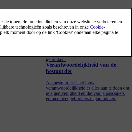
Detectie van de omgeving en
verkeer
g snel van
In dit deel staat belangrijke informatie over
hoe camera's, radars en andere sensoren
werken, inclusief hun beperkingen. Als je
begrijpt hoe de auto de omgeving ziet, kun je
de functies die daarop vertrouwen beter
gebruiken.
Verantwoordelijkheid van de
bestuurder
Als bestuurder is het jouw
verantwoordelijkheid er alles aan te doen om
je eigen veiligheid en die van je passagiers
en medeweggebruikers te garanderen.