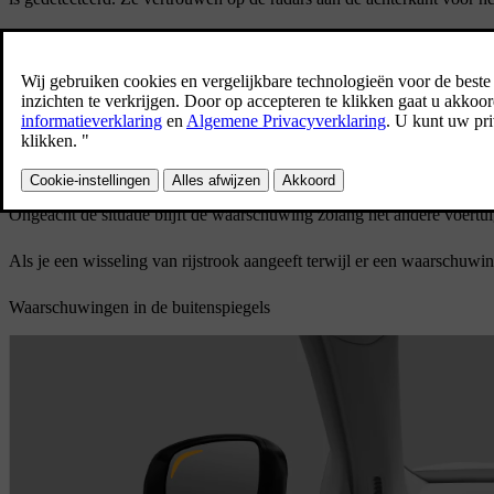
Verkeerssituaties waarin waarschuwingen voor een blinde hoek worde
Wanneer je door een ander voertuig wordt ingehaald.
In sommige gevallen kunnen ze worden weergegeven voordat het pa
achteren op een naastgelegen rijstrook nadert.
Wanneer je een ander voertuig inhaalt.
Ongeacht de situatie blijft de waarschuwing zolang het andere voertui
Als je een wisseling van rijstrook aangeeft terwijl er een waarschu
Waarschuwingen in de buitenspiegels