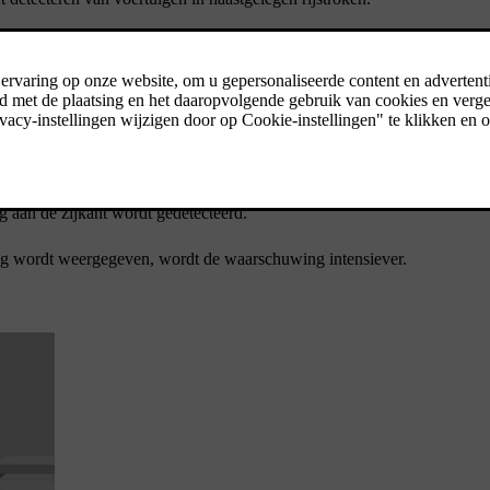
n gegeven, zijn onder meer:
sserende voertuig in je blinde hoek rijdt. Dat gebeurt als het voertui
g aan de zijkant wordt gedetecteerd.
wing wordt weergegeven, wordt de waarschuwing intensiever.