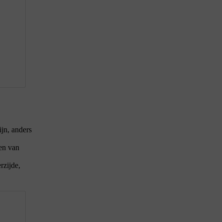
jn, anders
gen van
rzijde,