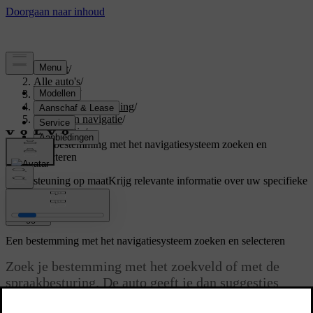
Support
/
Alle auto's
/
V60 2026
/
Gebruikershandleiding
/
Rijhulp en navigatie
/
Navigatie
/
Een bestemming met het navigatiesysteem zoeken en
selecteren
Ondersteuning op maat
Krijg relevante informatie over uw specifieke
auto.
Inloggen
Een bestemming met het navigatiesysteem zoeken en selecteren
Zoek je bestemming met het zoekveld of met de
spraakbesturing. De auto geeft je dan suggesties
voor routes waaruit je kunt kiezen.