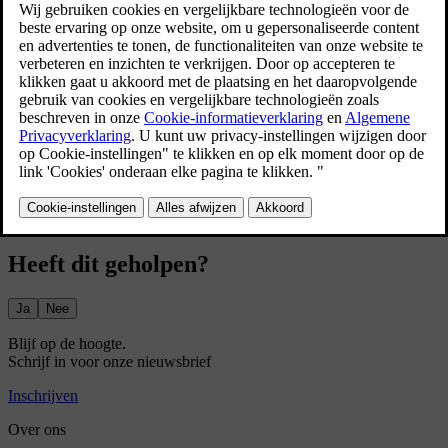
Bijgewerkt 28-10-2024
Druk op het symbool van de appbibliotheek
op de onderste
balk en open Google Maps.
Voer in het zoekveld een adres of bestemming in.
Er wordt een route gegeven, samen met alternatieve routes.
Selecteer de gewenste route.
Selecteer Starten.
De navigatieaanwijzingen worden gestart.
Heeft dit geholpen?
Ja
Nee