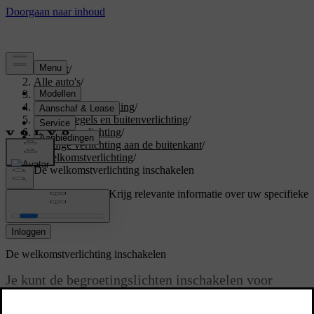
Support
/
Alle auto's
/
V60 2026
/
Gebruikershandleiding
/
Zicht, spiegels en buitenverlichting
/
Exterieurverlichting
/
Handige verlichting aan de buitenkant
/
Welkomstverlichting
/
De welkomstverlichting inschakelen
Ondersteuning op maat
Krijg relevante informatie over uw specifieke
auto.
Inloggen
De welkomstverlichting inschakelen
Je kunt de begroetingslichten inschakelen voor
wanneer je je auto ontgrendelt.