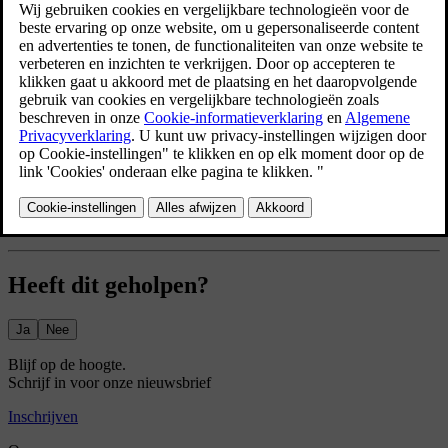
Bijgewerkt 04-04-2025
De welkomstverlichting gaat kort branden, zodat je beter zicht hebt
als je de auto nadert of ontgrendelt.
Druk op het autosymbool
in de onderste balk en ga naar
Instellingen
.
Ga naar
Bediening
→
Vergrendeling
→
Welkomstverlichting
.
Schakel de welkomstverlichting in en uit.
De instellingen voor de welkomstverlichting blijven actief totdat je
de verlichting uitschakelt.
Heeft dit geholpen?
Ja
Nee