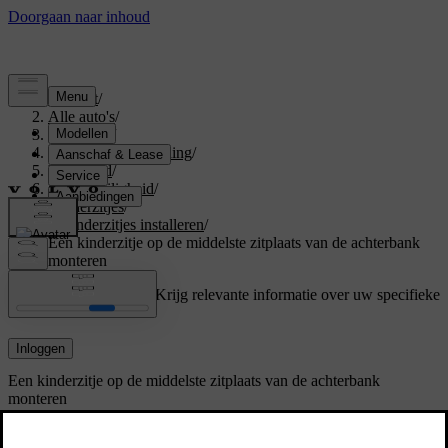
Support
/
Alle auto's
/
V60 2026
/
Gebruikershandleiding
/
Veiligheid
/
Kinderveiligheid
/
Kinderzitjes
/
Kinderzitjes installeren
/
Een kinderzitje op de middelste zitplaats van de achterbank
monteren
Ondersteuning op maat
Krijg relevante informatie over uw specifieke
auto.
Inloggen
Een kinderzitje op de middelste zitplaats van de achterbank
monteren
Als je een kinderzitje veilig op de middelste