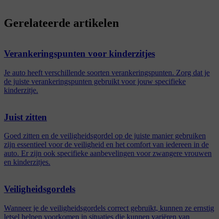
Gerelateerde artikelen
Verankeringspunten voor kinderzitjes
Je auto heeft verschillende soorten verankeringspunten. Zorg dat je
de juiste verankeringspunten gebruikt voor jouw specifieke
kinderzitje.
Juist zitten
Goed zitten en de veiligheidsgordel op de juiste manier gebruiken
zijn essentieel voor de veiligheid en het comfort van iedereen in de
auto. Er zijn ook specifieke aanbevelingen voor zwangere vrouwen
en kinderzitjes.
Veiligheidsgordels
Wanneer je de veiligheidsgordels correct gebruikt, kunnen ze ernstig
letsel helpen voorkomen in situaties die kunnen variëren van