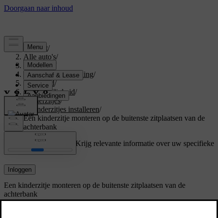
Support
/
Alle auto's
/
V60 2026
/
Gebruikershandleiding
/
Veiligheid
/
Kinderveiligheid
/
Kinderzitjes
/
Kinderzitjes installeren
/
Een kinderzitje monteren op de buitenste zitplaatsen van de
achterbank
Ondersteuning op maat
Krijg relevante informatie over uw specifieke
auto.
Inloggen
Een kinderzitje monteren op de buitenste zitplaatsen van de
achterbank
Als je een kinderzitje veilig op een van de buitenste