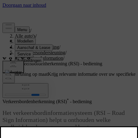
Support
/
Alle auto's
/
V70 2015
/
Gebruikershandleiding
/
Bestuurdersondersteuning
/
Road Sign Information
/
Verkeersbordenherkenning (RSI) - bediening
Ondersteuning op maat
Krijg relevante informatie over uw specifieke
auto.
Inloggen
*
Verkeersbordenherkenning (RSI)
- bediening
Het verkeersbordinformatiesysteem (RSI – Road
Sign Information) helpt u onthouden welke
snelheidsborden u gepasseerd bent.