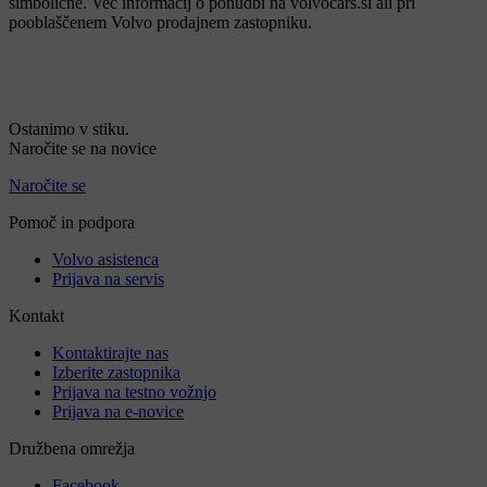
simbolične. Več informacij o ponudbi na volvocars.si ali pri
pooblaščenem Volvo prodajnem zastopniku.