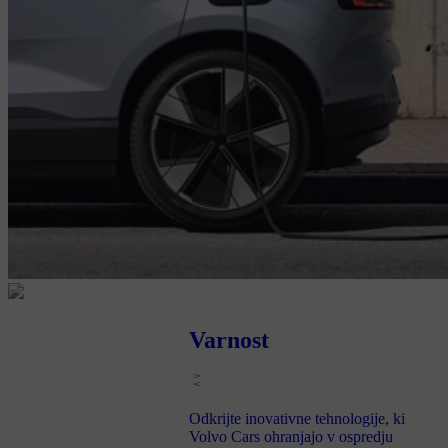
Varnost
Odkrijte inovativne tehnologije, ki
Volvo Cars ohranjajo v ospredju