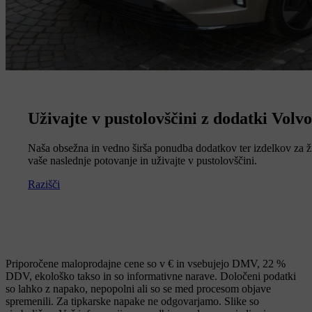
Uživajte v pustolovščini z dodatki Volvo
Naša obsežna in vedno širša ponudba dodatkov ter izdelkov za ži
vaše naslednje potovanje in uživajte v pustolovščini.
Razišči
Priporočene maloprodajne cene so v € in vsebujejo DMV, 22 %
DDV, ekološko takso in so informativne narave. Določeni podatki
so lahko z napako, nepopolni ali so se med procesom objave
spremenili. Za tipkarske napake ne odgovarjamo. Slike so