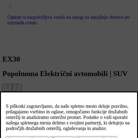
Oglejte si razpoložljiva vozila na zalogi za takojšnjo dobavo po
izjemnih cenah.
EX30
Popolnoma
Električni avtomobili
|
SUV
Raziščite