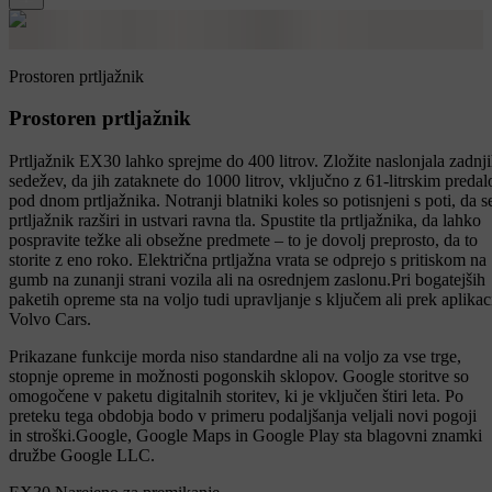
Prostoren prtljažnik
Prostoren prtljažnik
Prtljažnik EX30 lahko sprejme do 400 litrov. Zložite naslonjala zadnj
sedežev, da jih zataknete do 1000 litrov, vključno z 61-litrskim preda
pod dnom prtljažnika. Notranji blatniki koles so potisnjeni s poti, da s
prtljažnik razširi in ustvari ravna tla. Spustite tla prtljažnika, da lahko
pospravite težke ali obsežne predmete – to je dovolj preprosto, da to
storite z eno roko. Električna prtljažna vrata se odprejo s pritiskom na
gumb na zunanji strani vozila ali na osrednjem zaslonu.Pri bogatejših
paketih opreme sta na voljo tudi upravljanje s ključem ali prek aplikac
Volvo Cars.
Prikazane funkcije morda niso standardne ali na voljo za vse trge,
stopnje opreme in možnosti pogonskih sklopov. Google storitve so
omogočene v paketu digitalnih storitev, ki je vključen štiri leta. Po
preteku tega obdobja bodo v primeru podaljšanja veljali novi pogoji
in stroški.Google, Google Maps in Google Play sta blagovni znamki
družbe Google LLC.