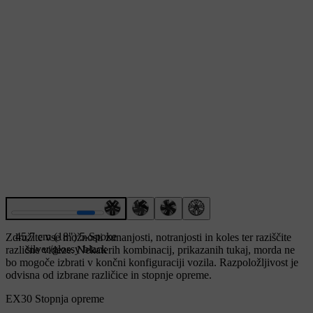
45,7 cm (18") 5-Spoke
Združite vse možnosti zunanjosti, notranjosti in koles ter raziščite
silver/glossy black
različne videze. Nekaterih kombinacij, prikazanih tukaj, morda ne
bo mogoče izbrati v končni konfiguraciji vozila. Razpoložljivost je
odvisna od izbrane različice in stopnje opreme.
EX30 Stopnja opreme