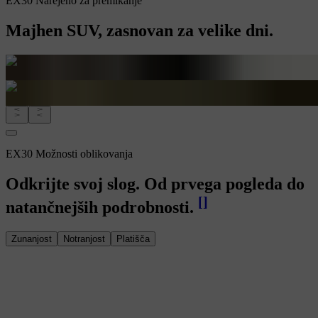
EX30 Narejeno za premikanje
Majhen SUV, zasnovan za velike dni.
EX30 Možnosti oblikovanja
Odkrijte svoj slog. Od prvega pogleda do
[
]
natančnejših podrobnosti.
Zunanjost
Notranjost
Platišča