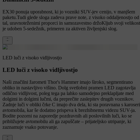
EX30 ponuja uporabnost, ki jo vozniki SUV-jev cenijo, v manjšem
paketu.Tudi glede sloga zadeva prave note, z visoko oddaljenostjo od
tal, uravnoteženimi proporci in samozavestno držoKljub svoji velikost
je udoben 5-sedežnik, primeren za aktiven življenjski slog.
LED luči z visoko vidljivostjo
LED luči z visoko vidljivostjo
Naši značilni žarometi Thor's Hammer imajo široko, segmentirano
obliko in nastavljivo višino. Dolg svetlobni pramen LED zagotavlja
odlično vidljivost, poleg tega pa lahko samodejno preklapljate med
dolgimi in dolgimi lučmi, da preprečite zaslepitev drugih voznikov.
Zadnje luči v obliki črke C imajo dva dela, ki sta poravnana s karoseri
avtomobila, kar še dodatno prispeva k brezhibnemu videzu SUV-ja.
Bodite pozorni na zaporedje pozdravnih ali poslovilnih luči, ko se
približujete avtomobilu ali ga zapuščate – prijateljsko utripanje, ki
zaznamuje vsako potovanje.