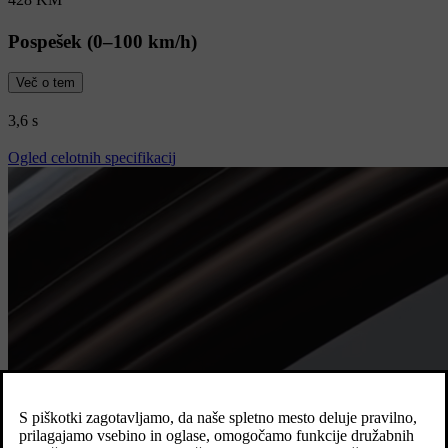
Pospešek (0–100 km/h)
Več o tem
3,6 s
Ogled celotnih specifikacij