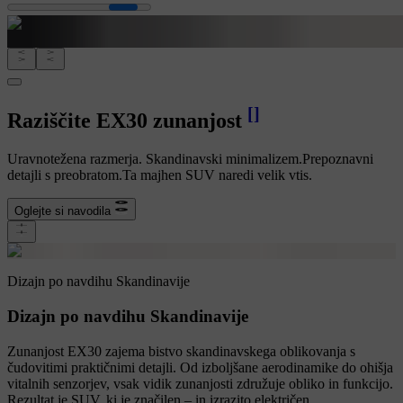
[
]
Raziščite EX30 zunanjost
Uravnotežena razmerja. Skandinavski minimalizem.Prepoznavni
detajli s preobratom.Ta majhen SUV naredi velik vtis.
Oglejte si navodila
Dizajn po navdihu Skandinavije
Dizajn po navdihu Skandinavije
Zunanjost EX30 zajema bistvo skandinavskega oblikovanja s
čudovitimi praktičnimi detajli. Od izboljšane aerodinamike do ohišja
vitalnih senzorjev, vsak vidik zunanjosti združuje obliko in funkcijo.
Rezultat je SUV, ki je značilen – in izrazito električen.