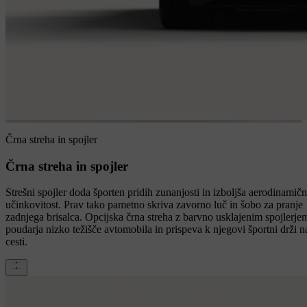
Črna streha in spojler
Črna streha in spojler
Strešni spojler doda športen pridih zunanjosti in izboljša aerodinamič
učinkovitost. Prav tako pametno skriva zavorno luč in šobo za pranje
zadnjega brisalca. Opcijska črna streha z barvno usklajenim spojlerje
poudarja nizko težišče avtomobila in prispeva k njegovi športni drži n
cesti.