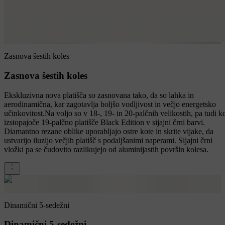
Zasnova šestih koles
Zasnova šestih koles
Ekskluzivna nova platišča so zasnovana tako, da so lahka in
aerodinamična, kar zagotavlja boljšo vodljivost in večjo energetsko
učinkovitost.Na voljo so v 18-, 19- in 20-palčnih velikostih, pa tudi k
izstopajoče 19-palčno platišče Black Edition v sijajni črni barvi.
Diamantno rezane oblike uporabljajo ostre kote in skrite vijake, da
ustvarijo iluzijo večjih platišč s podaljšanimi naperami. Sijajni črni
vložki pa se čudovito razlikujejo od aluminijastih površin kolesa.
Dinamični 5-sedežni
Dinamični 5-sedežni