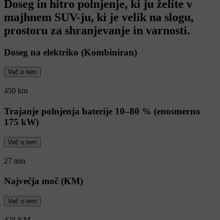
Doseg in hitro polnjenje, ki ju želite v
majhnem SUV-ju, ki je velik na slogu,
prostoru za shranjevanje in varnosti.
Doseg na elektriko (Kombiniran)
Več o tem
450 km
Trajanje polnjenja baterije 10–80 % (enosmerno
175 kW)
Več o tem
27 min
Največja moč (KM)
Več o tem
428 KM