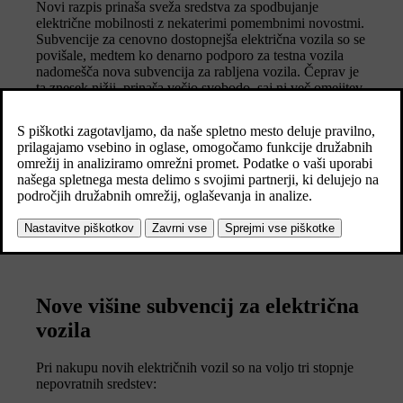
Novi razpis prinaša sveža sredstva za spodbujanje
električne mobilnosti z nekaterimi pomembnimi novostmi.
Subvencije za cenovno dostopnejša električna vozila so se
povišale, medtem ko denarno podporo za testna vozila
nadomešča nova subvencija za rabljena vozila. Čeprav je
ta znesek nižji, prinaša večjo svobodo, saj ni več omejitev
glede trajanja prve registracije. Celoten postopek
pridobivanja sredstev je zdaj enostavnejši, podjetjem pa je
na voljo ugodno kreditiranje za nakup električnih vozil in
priključnih hibridov.
Nove višine subvencij za električna
vozila
Pri nakupu novih električnih vozil so na voljo tri stopnje
nepovratnih sredstev: