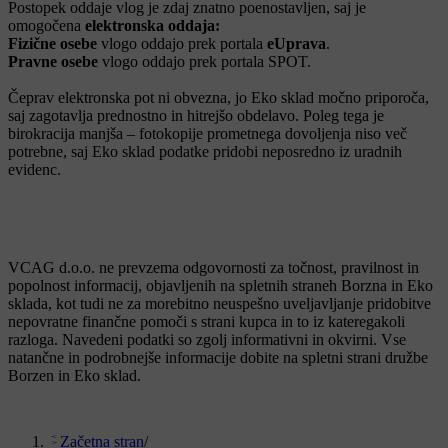
Postopek oddaje vlog je zdaj znatno poenostavljen, saj je
omogočena
elektronska oddaja:
Fizične osebe
vlogo oddajo prek portala
eUprava
.
Pravne osebe
vlogo oddajo prek portala SPOT.
Čeprav elektronska pot ni obvezna, jo Eko sklad močno priporoča,
saj zagotavlja prednostno in hitrejšo obdelavo. Poleg tega je
birokracija manjša – fotokopije prometnega dovoljenja niso več
potrebne, saj Eko sklad podatke pridobi neposredno iz uradnih
evidenc.
VCAG d.o.o. ne prevzema odgovornosti za točnost, pravilnost in
popolnost informacij, objavljenih na spletnih straneh Borzna in Eko
sklada, kot tudi ne za morebitno neuspešno uveljavljanje pridobitve
nepovratne finančne pomoči s strani kupca in to iz kateregakoli
razloga. Navedeni podatki so zgolj informativni in okvirni. Vse
natančne in podrobnejše informacije dobite na spletni strani družbe
Borzen in Eko sklad.
Začetna stran
/