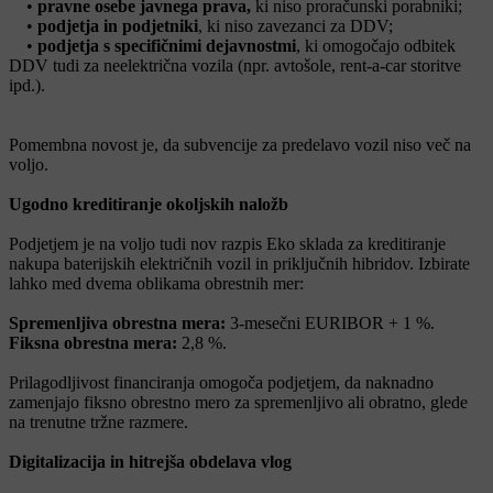
•
pravne osebe javnega prava,
ki niso proračunski porabniki;
•
podjetja in podjetniki
, ki niso zavezanci za DDV;
•
podjetja s specifičnimi dejavnostmi
, ki omogočajo odbitek
DDV tudi za neelektrična vozila (npr. avtošole, rent-a-car storitve
ipd.).
Pomembna novost je, da subvencije za predelavo vozil niso več na
voljo.
Ugodno kreditiranje okoljskih naložb
Podjetjem je na voljo tudi nov razpis Eko sklada za kreditiranje
nakupa baterijskih električnih vozil in priključnih hibridov. Izbirate
lahko med dvema oblikama obrestnih mer:
Spremenljiva obrestna mera:
3-mesečni EURIBOR + 1 %.
Fiksna obrestna mera:
2,8 %.
Prilagodljivost financiranja omogoča podjetjem, da naknadno
zamenjajo fiksno obrestno mero za spremenljivo ali obratno, glede
na trenutne tržne razmere.
Digitalizacija in hitrejša obdelava vlog