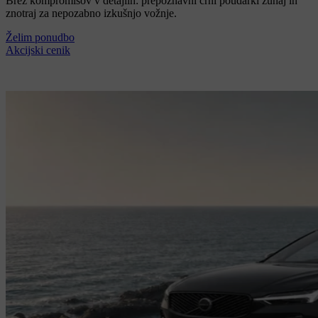
Brez kompromisov v detajlih: prepoznavni črni poudarki zunaj in
znotraj za nepozabno izkušnjo vožnje.
Želim ponudbo
Akcijski cenik