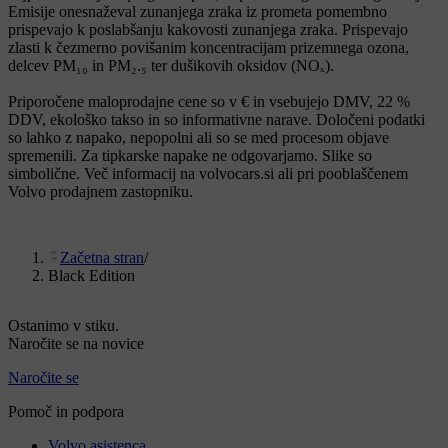
Emisije onesnaževal zunanjega zraka iz prometa pomembno
prispevajo k poslabšanju kakovosti zunanjega zraka. Prispevajo
zlasti k čezmerno povišanim koncentracijam prizemnega ozona,
delcev PM₁₀ in PM₂.₅ ter dušikovih oksidov (NOₓ).
Priporočene maloprodajne cene so v € in vsebujejo DMV, 22 %
DDV, ekološko takso in so informativne narave. Določeni podatki
so lahko z napako, nepopolni ali so se med procesom objave
spremenili. Za tipkarske napake ne odgovarjamo. Slike so
simbolične. Več informacij na volvocars.si ali pri pooblaščenem
Volvo prodajnem zastopniku.
Začetna stran
/
Black Edition