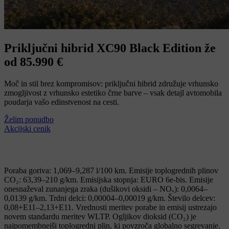
Priključni hibrid XC90 Black Edition že
od 85.990 €
Moč in stil brez kompromisov: priključni hibrid združuje vrhunsko
zmogljivost z vrhunsko estetiko črne barve – vsak detajl avtomobila
poudarja vašo edinstvenost na cesti.
Želim ponudbo
Akcijski cenik
Poraba goriva: 1,069–9,287 l/100 km. Emisije toplogrednih plinov
CO₂: 63,39–210 g/km. Emisijska stopnja: EURO 6e-bis. Emisije
onesnaževal zunanjega zraka (dušikovi oksidi – NOₓ): 0,0064–
0,0139 g/km. Trdni delci: 0,00004–0,00019 g/km. Število delcev:
0,08+E11–2,13+E11. Vrednosti meritev porabe in emisij ustrezajo
novem standardu meritev WLTP. Ogljikov dioksid (CO₂) je
najpomembnejši toplogredni plin, ki povzroča globalno segrevanje.