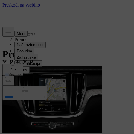
Podpora
/
Prenosi
Prenosi