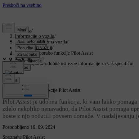
Podpora
/
Informacije o vozilu
/
Programska oprema vozila
/
Pomoč pri vožnji
/
Nasveti za uporabo funkcije Pilot Assist
Prilagojena podpora
Pridobite ustrezne informacije za vaš specifični
avtomobil.
Prijava
Nasveti za uporabo funkcije Pilot Assist
Pilot Assist je udobna funkcija, ki vam lahko pomaga
zdelo nekoliko nenavadno, da Pilot Assist pomaga upra
boste z njo počutili povsem domače. V nadaljevanju je 
Posodobljeno 19. 09. 2024
Spoznajte Pilot Assist