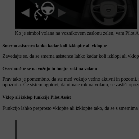
Ko je simbol volana na voznikovem zaslonu zelen, vam Pilot Ass
Smerno asistenco lahko kadar koli izklopite ali vklopite
Zavedajte se, da se smerna asistenca lahko kadar koli izklopi ali vklop
Osredotočite se na vožnjo in imejte roki na volanu
Prav tako je pomembno, da ste med vožnjo vedno aktivni in pozorni, sa
opozorila. Če sistem ugotovi, da nimate rok na volanu, se zasliši opoz
Vklop ali izklop funkcije Pilot Assist
Funkcijo lahko preprosto vklopite ali izklopite tako, da se s smern