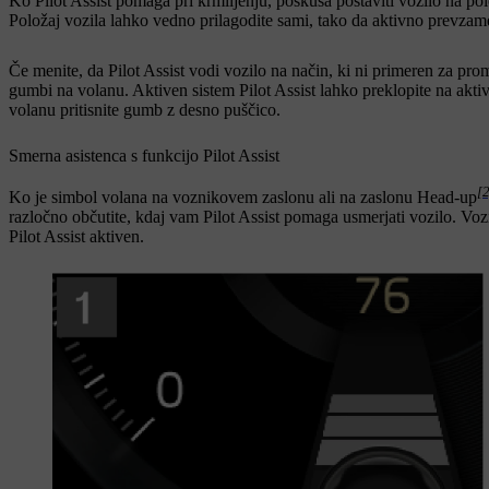
Ko Pilot Assist pomaga pri krmiljenju, poskuša postaviti vozilo na p
Položaj vozila lahko vedno prilagodite sami, tako da aktivno prevzam
Če menite, da Pilot Assist vodi vozilo na način, ki ni primeren za prome
gumbi na volanu. Aktiven sistem Pilot Assist lahko preklopite na aktiv
volanu pritisnite gumb z desno puščico.
Smerna asistenca s funkcijo Pilot Assist
[
Ko je simbol volana na voznikovem zaslonu ali na zaslonu Head-up
razločno občutite, kdaj vam Pilot Assist pomaga usmerjati vozilo. Vozil
Pilot Assist aktiven.