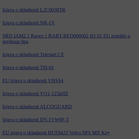
Izjava o skladnosti L2C0038TR
Izjava o skladnosti NR-1V
SRD IAM2.1 Raven 1 BABT-RED000602 i01.01 EU potrdilo o
preskusu tipa
Izjava o skladnosti Telestart CE
Izjava o skladnosti TIS-01
EU izjava o skladnosti VHSS4
Izjava o skladnosti VO1-125kHZ
Izjava o skladnosti ALCOGUARD
Izjava o skladnosti DY-1VW0F-T
EU izjava o skladnosti HUF8423 Volvo SPA MN Key