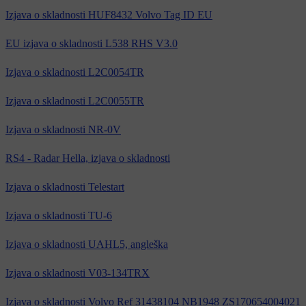
Izjava o skladnosti HUF8432 Volvo Tag ID EU
EU izjava o skladnosti L538 RHS V3.0
Izjava o skladnosti L2C0054TR
Izjava o skladnosti L2C0055TR
Izjava o skladnosti NR-0V
RS4 - Radar Hella, izjava o skladnosti
Izjava o skladnosti Telestart
Izjava o skladnosti TU-6
Izjava o skladnosti UAHL5, angleška
Izjava o skladnosti V03-134TRX
Izjava o skladnosti Volvo Ref 31438104 NB1948 ZS170654004021