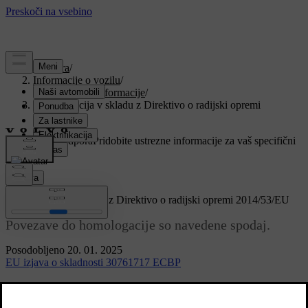
Podpora
/
Informacije o vozilu
/
Regulativne informacije
/
Homologacija v skladu z Direktivo o radijski opremi
2014/53/EU
Prilagojena podpora
Pridobite ustrezne informacije za vaš specifični
avtomobil.
Prijava
Homologacija v skladu z Direktivo o radijski opremi 2014/53/EU
Povezave do homologacije so navedene spodaj.
Posodobljeno 20. 01. 2025
EU izjava o skladnosti 30761717 ECBP
ES izjava o skladnosti 5WK49167