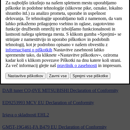
ES izjava o skladnosti 5WK49232
ES izjava o skladnosti 5WK49264
ES izjava o skladnosti 5WK49265
ES izjava o skladnosti A2C53440050
Izjava o skladnosti S180036006
APN IAM21 Declaration of Conformity
AV9257382 F12 EU Declaration of Conformity
DAB tuner CQ-0VE MITSUBISHI Declaration of Conformity
ED9253993 MCV EU Declaration of Conformity
Izjava o skladnosti EHL2
GM5T-19G461-FA B479 EU Declaration of Conformity