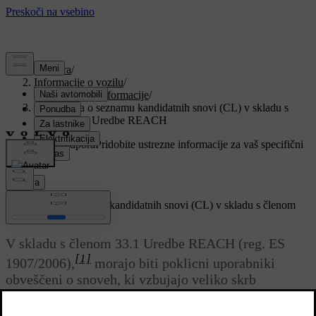
Podpora
/
Informacije o vozilu
/
Regulativne informacije
/
Informacija o seznamu kandidatnih snovi (CL) v skladu s
členom 33.1 Uredbe REACH
Prilagojena podpora
Pridobite ustrezne informacije za vaš specifični
avtomobil.
Prijava
Informacija o seznamu kandidatnih snovi (CL) v skladu s členom
33.1 Uredbe REACH
V skladu s členom 33.1 Uredbe REACH (reg. ES
[1]
1907/2006),
morajo biti poklicni uporabniki
obveščeni o snoveh, ki vzbujajo veliko skrb
[2]
(SVHC
) in so prisotne v izdelkih, ki jih dobavi
Volvo Cars. Namen je poenostaviti varno ravnanje z