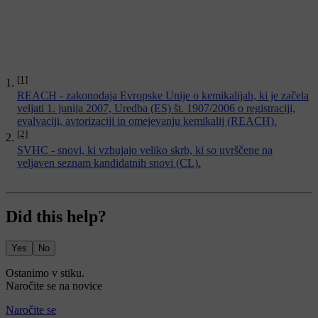
[1]
REACH - zakonodaja Evropske Unije o kemikalijah, ki je začela
veljati 1. junija 2007, Uredba (ES) št. 1907/2006 o registraciji,
evalvaciji, avtorizaciji in omejevanju kemikalij (REACH).
[2]
SVHC - snovi, ki vzbujajo veliko skrb, ki so uvrščene na
veljaven seznam kandidatnih snovi (CL).
Did this help?
Yes
No