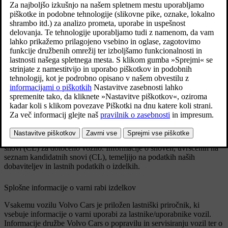
zadevnimi sestavnimi deli, da bi zaščitili ljudi in
okolje.
Volvo Cars na splošno podpira temeljne cilje Uredbe
REACH, še zlasti tiste iz člena 33, ki so skladni z
našo zavezo za spodbujanje odgovorne izdelave,
ravnanja in uporabe naših izdelkov.
Posodobljeno 17. 12. 2025
Prisotnost snovi, uvrščenih na Seznam kandidatnih snovi
Izdelki v spodnji "Tabeli snovi, uvrščenih na Seznam kandidatnih
snovi" vsebujejo snovi z več kot 0,1% m/m s seznama kandidatnih
snovi (CL) za določeno vozilo. Informacije o snoveh, uvrščenih na
seznam kandidatnih snovi (CL), temeljijo na podatkih naših
dobaviteljev in lastnih podatkih o izdelkih.
Splošne informacije o varni rabi izdelkov
Vsakemu vozilu Volvo Cars je priložen lastniški priročnik, ki
vsebuje informacije o varni uporabi za lastnike/uporabnike vozil.
Informacije družbe Volvo Cars o popravilu in servisiranju vozil ter o