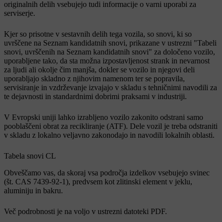
originalnih delih vsebujejo tudi informacije o varni uporabi za
serviserje.
Kjer so prisotne v sestavnih delih tega vozila, so snovi, ki so
uvrščene na Seznam kandidatnih snovi, prikazane v ustrezni "Tabeli
snovi, uvrščenih na Seznam kandidatnih snovi" za določeno vozilo,
uporabljene tako, da sta možna izpostavljenost strank in nevarnost
za ljudi ali okolje čim manjša, dokler se vozilo in njegovi deli
uporabljajo skladno z njihovim namenom ter se popravila,
servisiranje in vzdrževanje izvajajo v skladu s tehničnimi navodili za
te dejavnosti in standardnimi dobrimi praksami v industriji.
V Evropski uniji lahko izrabljeno vozilo zakonito odstrani samo
pooblaščeni obrat za recikliranje (ATF). Dele vozil je treba odstraniti
v skladu z lokalno veljavno zakonodajo in navodili lokalnih oblasti.
Tabela snovi CL
Obveščamo vas, da skoraj vsa področja izdelkov vsebujejo svinec
(št. CAS 7439-92-1), predvsem kot zlitinski element v jeklu,
aluminiju in bakru.
Več podrobnosti je na voljo v ustrezni datoteki PDF.