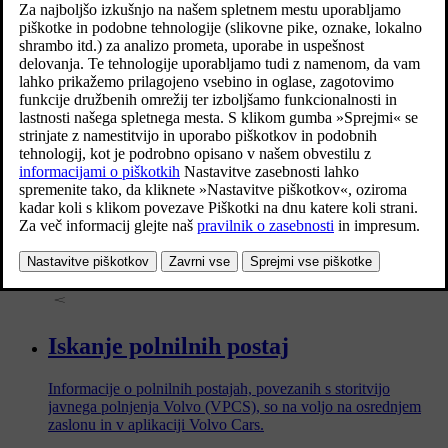
Svoje vozilo polnite prek polnilne točke doma ali na javni
polnilni postaji.
Sprememba ali odstranitev potrdila o
pogodbi za storitev Plug & Charge
Nameščeno potrdilo o pogodbi za storitev Plug & Charge
lahko upravljate na osrednjem zaslonu vozila in v aplikaciji
Volvo Cars, če imate na primer težave s funkcijo Plug &
Charge, želite podpisati pogodbo z novim ponudnikom
storitev e-mobilnosti ali prodati svoje vozilo.
Iskanje polnilnih postaj
Informacije o polnilnih postajah, povezanih s storitvijo
javnega polnjenja Volvo (VPCS), so na voljo na osrednjem
zaslonu in v aplikaciji Volvo Cars.