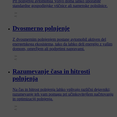
Pri polnjenju avtomobila Volvo doma lahko uporabite
standardne gospodinjske vtičnice ali namenske polnilnice.
Dvosmerno polnjenje
Z dvosmernim polnjenjem postane avtomobil aktiven del
energetskega ekosistema, tako da lahko deli energijo z vašim
domom, omrežjem ali podprtimi napravami.
Razumevanje časa in hitrosti
polnjenja
Na čas in hitrost polnjenja lahko vplivajo različni dejavniki;
razumevanje teh vam pomaga pri učinkovitejšem načrtovanju
in optimizaciji polnjenja.