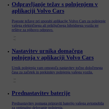
Odpravljanje težav s polnjenjem v
aplikaciji Volvo Cars
Pogoste težave pri uporabi aplikacije Volvo Cars za polnjenje
vašega električnega ali priključnega hibridnega vozila ter
rešitve za njihovo odpravo.
Nastavitev urnika domačega
polnjenja v aplikaciji Volvo Cars
Urnik polnjenja vam omogoča nastavitev točno določenega
časa za začetek in prekinitev polnjenja vašega vozila.
Prednastavitev baterije
Prednastavitev pomaga pripraviti baterijo vašega avtomobila
za optimalno delovanje polnjenja.