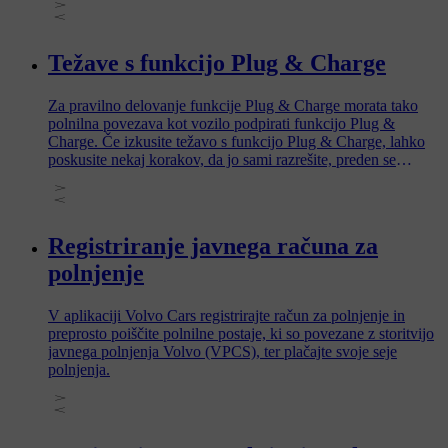
Težave s funkcijo Plug & Charge
Za pravilno delovanje funkcije Plug & Charge morata tako
polnilna povezava kot vozilo podpirati funkcijo Plug &
Charge. Če izkusite težavo s funkcijo Plug & Charge, lahko
poskusite nekaj korakov, da jo sami razrešite, preden se
obrnete na podporo Volvo.
Registriranje javnega računa za
polnjenje
V aplikaciji Volvo Cars registrirajte račun za polnjenje in
preprosto poiščite polnilne postaje, ki so povezane z storitvijo
javnega polnjenja Volvo (VPCS), ter plačajte svoje seje
polnjenja.