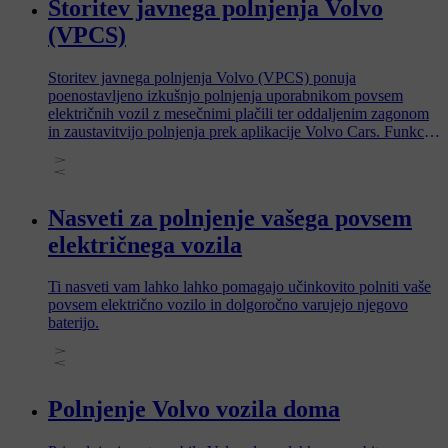
Storitev javnega polnjenja Volvo
(VPCS)
Storitev javnega polnjenja Volvo (VPCS) ponuja
poenostavljeno izkušnjo polnjenja uporabnikom povsem
električnih vozil z mesečnimi plačili ter oddaljenim zagonom
in zaustavitvijo polnjenja prek aplikacije Volvo Cars. Funkcija
je na voljo v sodelovanju z Digital Charging Solutions (DCS),
enim od največjih polnilnih omrežij v Evropi.
Nasveti za polnjenje vašega povsem
električnega vozila
Ti nasveti vam lahko lahko pomagajo učinkovito polniti vaše
povsem električno vozilo in dolgoročno varujejo njegovo
baterijo.
Polnjenje Volvo vozila doma