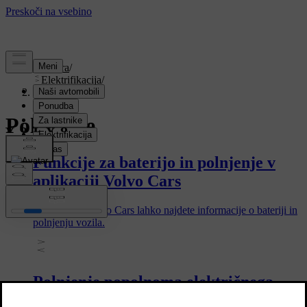
Podpora
/
Elektrifikacija
/
Polnjenje
Polnjenje
Funkcije za baterijo in polnjenje v
aplikaciji Volvo Cars
V aplikaciji Volvo Cars lahko najdete informacije o bateriji in
polnjenju vozila.
Polnjenje popolnoma električnega
vozila