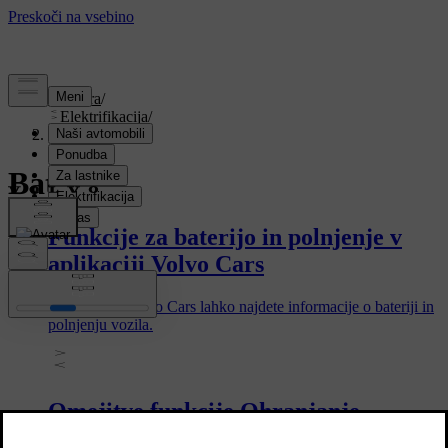
Podpora
/
Elektrifikacija
/
Baterije
Baterije
Funkcije za baterijo in polnjenje v
aplikaciji Volvo Cars
V aplikaciji Volvo Cars lahko najdete informacije o bateriji in
polnjenju vozila.
Omejitve funkcije Ohranjanje
električne energije