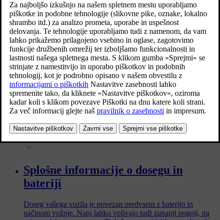
V nekaterih situacijah to vpliva na raven baterije vozila Plug-
in Hybrid, čeprav se uporablja funkcija Ohranjanje električne
energije.
Nasveti za polnjenje vašega povsem
električnega vozila
Ti nasveti vam lahko lahko pomagajo učinkovito polniti vaše
povsem električno vozilo in dolgoročno varujejo njegovo
baterijo.
Splošne informacije o dosegu in
bateriji
Doseg vašega vozila je povezan predvsem z baterijo in
načinom vožnje. Nanj lahko vplivajo tudi zunanji pogoji, na