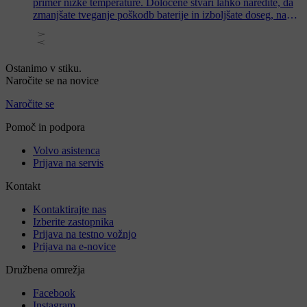
primer nizke temperature. Določene stvari lahko naredite, da
zmanjšate tveganje poškodb baterije in izboljšate doseg, na
primer vozilo polnite parkirano v nizkih temperaturah in
ohranjate nivo baterije znotraj določenega intervala med
dolgotrajno hrambo.